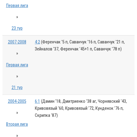
Первая лига
»
23 тур
2007-2008
4:2
(Ференчак '5 п, Саванчук '16 п, Саванчук '21 п,
Зейналов '37, Ференчак '45+1 п, Саванчук '78 п)
»
Первая лига
»
21 тур
2004-2005
6:1
(Дамин '18, Дмитриенко '38 аг, Чорнявский '43,
Кривовязый '60, Кривовязый '72, Кунденок '76 п,
»
Скрипка '87)
Вторая лига
»