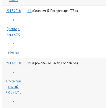
Финал
2017-2018
1:1
(Солович '5, Погорельцев '78 п)
»
Премьер-
лига КФС
»
20-й тур
2017-2018
1:1
(Прокопенко '36 аг, Короев '50)
»
Открытый
зимний
Кубок КФС
»