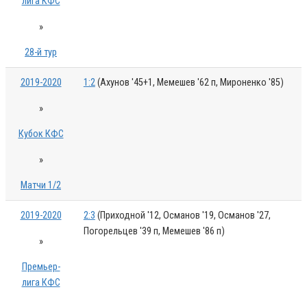
лига КФС
»
28-й тур
2019-2020
1:2
(Ахунов '45+1, Мемешев '62 п, Мироненко '85)
»
Кубок КФС
»
Матчи 1/2
2019-2020
2:3
(Приходной '12, Османов '19, Османов '27,
Погорельцев '39 п, Мемешев '86 п)
»
Премьер-
лига КФС