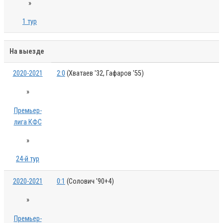
»
1 тур
На выезде
2020-2021
2:0
(Хватаев '32, Гафаров '55)
»
Премьер-
лига КФС
»
24-й тур
2020-2021
0:1
(Солович '90+4)
»
Премьер-