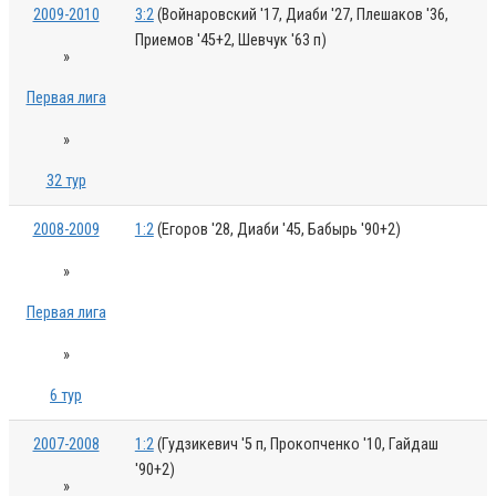
2009-2010
3:2
(Войнаровский '17, Диаби '27, Плешаков '36,
Приемов '45+2, Шевчук '63 п)
»
Первая лига
»
32 тур
2008-2009
1:2
(Егоров '28, Диаби '45, Бабырь '90+2)
»
Первая лига
»
6 тур
2007-2008
1:2
(Гудзикевич '5 п, Прокопченко '10, Гайдаш
'90+2)
»