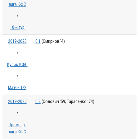
лига КФС
»
10-й тур
2019-2020
0:1
(Смирнов '4)
»
Кубок КФС
»
Матчи 1/2
2019-2020
0:2
(Солович '59, Тарасенко '74)
»
Премьер-
лига КФС