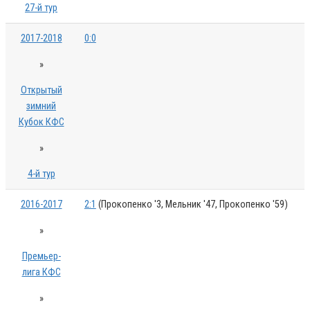
27-й тур
2017-2018
0:0
»
Открытый
зимний
Кубок КФС
»
4-й тур
2016-2017
2:1
(Прокопенко '3, Мельник '47, Прокопенко '59)
»
Премьер-
лига КФС
»