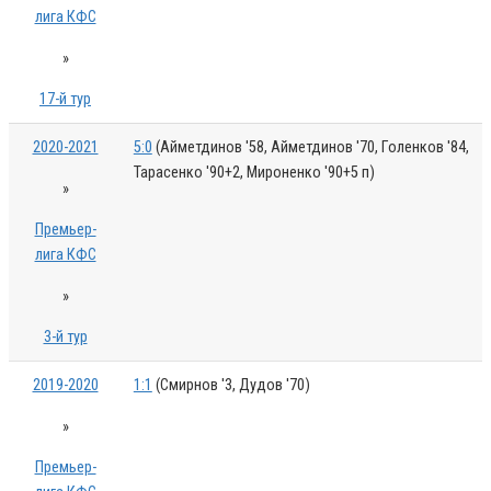
лига КФС
»
17-й тур
2020-2021
5:0
(Айметдинов '58, Айметдинов '70, Голенков '84,
Тарасенко '90+2, Мироненко '90+5 п)
»
Премьер-
лига КФС
»
3-й тур
2019-2020
1:1
(Смирнов '3, Дудов '70)
»
Премьер-