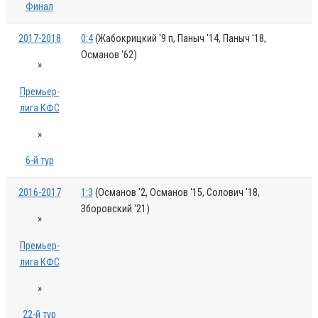
Финал
2017-2018
0:4
(Жабокрицкий '9 п, Паныч '14, Паныч '18,
Османов '62)
»
Премьер-
лига КФС
»
6-й тур
2016-2017
1:3
(Османов '2, Османов '15, Солович '18,
Зборовский '21)
»
Премьер-
лига КФС
»
22-й тур