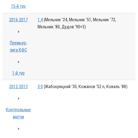
15-й тур
2016-2017
1:4
(Мельник '24, Мельник '51, Мельник '72,
Мельник '80, Дудов '90+3)
»
Премьер-
лига КФС
»
1-й тур
2012-2013
3:0
(Жабокрицкий '30, Кожанов '52 п, Коваль '88)
»
Контрольные
матчи
»