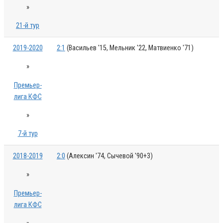
»
21-й тур
2019-2020
2:1
(Васильев '15, Мельник '22, Матвиенко '71)
»
Премьер-
лига КФС
»
7-й тур
2018-2019
2:0
(Алексин '74, Сычевой '90+3)
»
Премьер-
лига КФС