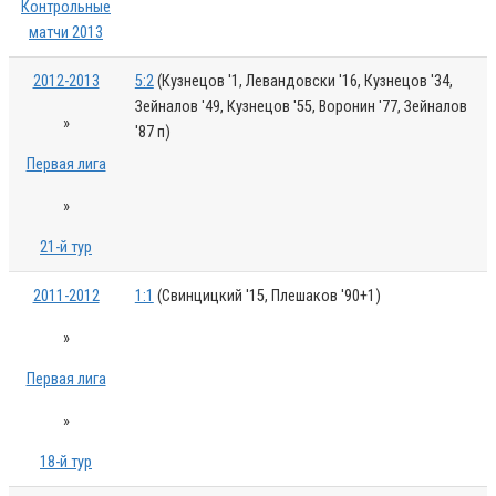
Контрольные
матчи 2013
2012-2013
5:2
(Кузнецов '1, Левандовски '16, Кузнецов '34,
Зейналов '49, Кузнецов '55, Воронин '77, Зейналов
»
'87 п)
Первая лига
»
21-й тур
2011-2012
1:1
(Свинцицкий '15, Плешаков '90+1)
»
Первая лига
»
18-й тур