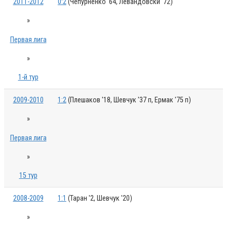
2011-2012
0:2
(Чепурненко '64, Левандовски '72)
»
Первая лига
»
1-й тур
2009-2010
1:2
(Плешаков '18, Шевчук '37 п, Ермак '75 п)
»
Первая лига
»
15 тур
2008-2009
1:1
(Таран '2, Шевчук '20)
»