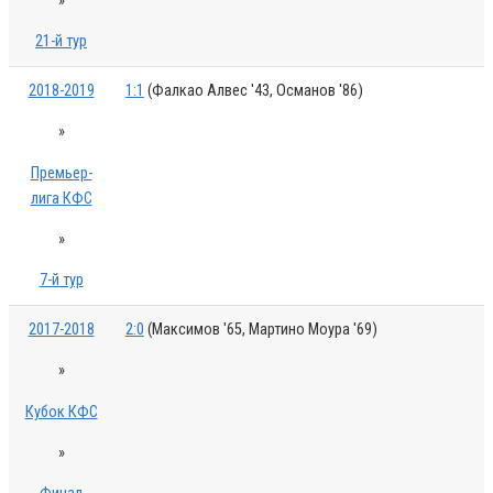
»
21-й тур
2018-2019
1:1
(Фалкао Алвес '43, Османов '86)
»
Премьер-
лига КФС
»
7-й тур
2017-2018
2:0
(Максимов '65, Мартино Моура '69)
»
Кубок КФС
»