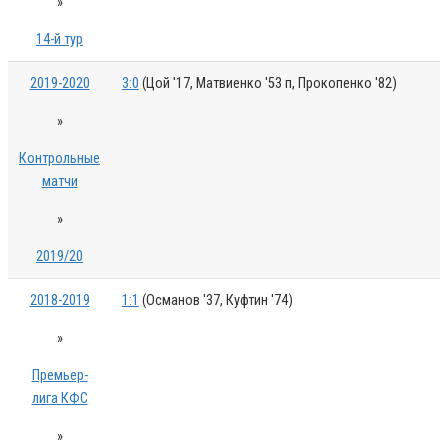
»
14-й тур
2019-2020
3:0
(Цой '17, Матвиенко '53 п, Прокопенко '82)
»
Контрольные
матчи
»
2019/20
2018-2019
1:1
(Османов '37, Куфтин '74)
»
Премьер-
лига КФС
»