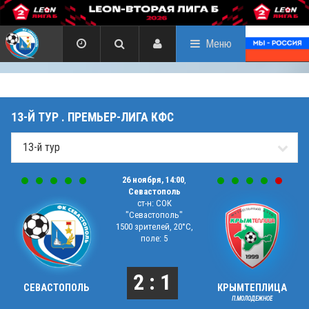
Меню
13-Й ТУР . ПРЕМЬЕР-ЛИГА КФС
26 ноября, 14:00
,
Севастополь
ст-н: СОК
"Севастополь"
1500 зрителей, 20°C,
поле: 5
2 : 1
СЕВАСТОПОЛЬ
КРЫМТЕПЛИЦА
П.МОЛОДЕЖНОЕ