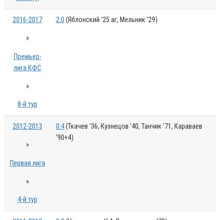
2016-2017
2:0
(Яблонский '25 аг, Мельник '29)
»
Премьер-
лига КФС
»
8-й тур
2012-2013
0:4
(Ткачев '36, Кузнецов '40, Танчик '71, Караваев
'90+4)
»
Первая лига
»
4-й тур