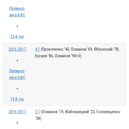
Премьер-
лига КФС
»
23-й тур
2016-2017
4:1
(Прокопенко '45, Османов '69, Яблонский '78,
Кусаев '86, Османов '90+3)
»
Премьер-
лига КФС
»
19-й тур
2016-2017
2:1
(Османов '19, Жабокрицкий '22, Головещенко
'38)
»