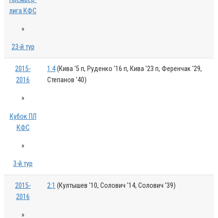
лига КФС
»
23-й тур
2015-
1:4
(Кива '5 п, Руденко '16 п, Кива '23 п, Ференчак '29,
2016
Степанов '40)
»
Кубок ПЛ
КФС
»
3-й тур
2015-
2:1
(Култышев '10, Солович '14, Солович '39)
2016
»