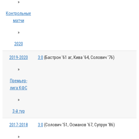
»
Контрольные
матчи
»
2020
2019-2020
3:0
(Бастрон '61 аг, Кива '64, Солович '76)
»
Премьер-
лига КФС
»
3-й тур
2017-2018
3:0
(Солович '51, Османов '67, Супрун '86)
»