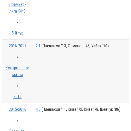
Премьер-
лига КФС
»
5-й тур
2016-2017
2:1
(Плешаков '13, Османов '45, Узбек '70)
»
Контрольные
матчи
»
2016
2015-2016
4:0
(Плешаков '11, Кива '72, Кива '78, Шевчук '86)
»