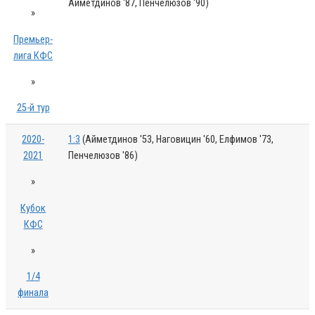
Айметдинов '87, Пенчелюзов '90)
»
Премьер-
лига КФС
»
25-й тур
2020-
1:3
(Айметдинов '53, Наговицин '60, Елфимов '73,
2021
Пенчелюзов '86)
»
Кубок
КФС
»
1/4
финала