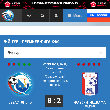
Меню
9-Й ТУР . ПРЕМЬЕР-ЛИГА КФС
22 октября, 16:00
,
Севастополь
ст-н: СОК
"Севастополь"
1200 зрителей, 20°C,
поле: 5
8 : 2
СЕВАСТОПОЛЬ
ФАВОРИТ-ВД КАФА
ФЕОДОСИЯ