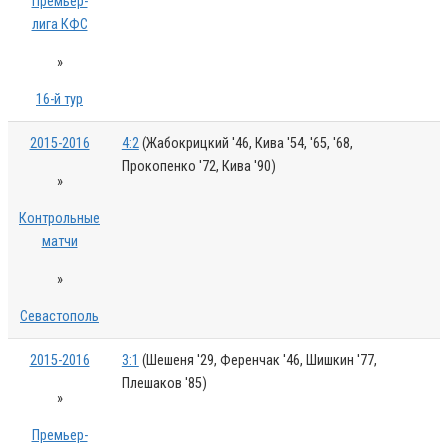
Премьер-
лига КФС
»
16-й тур
2015-2016
4:2
(Жабокрицкий '46, Кива '54, '65, '68,
Прокопенко '72, Кива '90)
»
Контрольные
матчи
»
Севастополь
2015-2016
3:1
(Шешеня '29, Ференчак '46, Шишкин '77,
Плешаков '85)
»
Премьер-