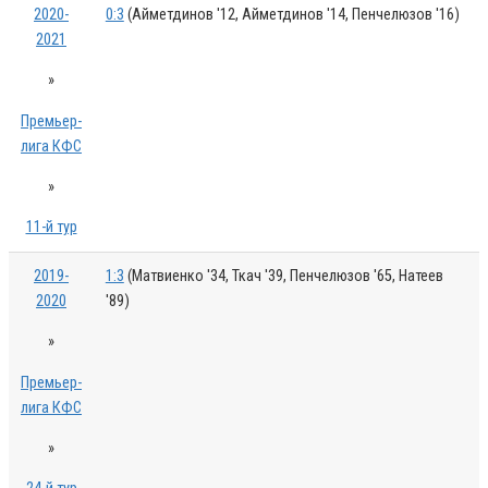
2020-
0:3
(Айметдинов '12, Айметдинов '14, Пенчелюзов '16)
2021
»
Премьер-
лига КФС
»
11-й тур
2019-
1:3
(Матвиенко '34, Ткач '39, Пенчелюзов '65, Натеев
2020
'89)
»
Премьер-
лига КФС
»