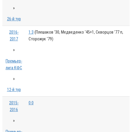
»
26-й тур
2016-
1:3
(Плешаков '30, Медведенко '45+1, Скворцов '77 п,
2017
Сторожук '79)
»
Премьер-
лига КФС
»
12-й тур
2015-
0:0
2016
»
Премьер-