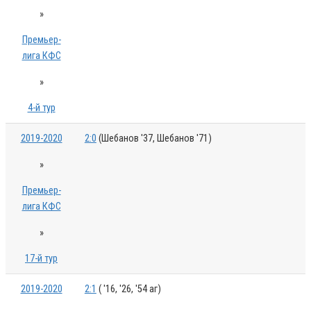
»
Премьер-
лига КФС
»
4-й тур
2019-2020
2:0
(Шебанов '37, Шебанов '71)
»
Премьер-
лига КФС
»
17-й тур
2019-2020
2:1
( '16, '26, '54 аг)