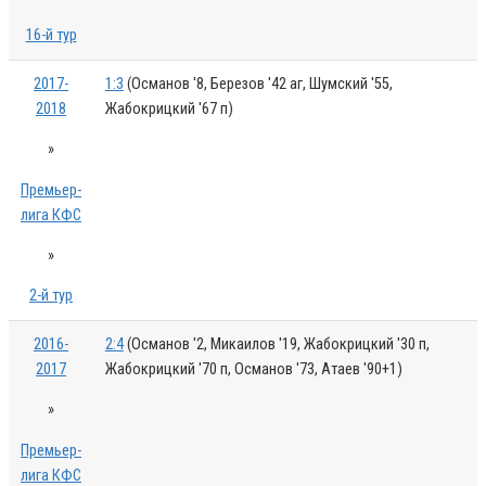
16-й тур
2017-
1:3
(Османов '8, Березов '42 аг, Шумский '55,
2018
Жабокрицкий '67 п)
»
Премьер-
лига КФС
»
2-й тур
2016-
2:4
(Османов '2, Микаилов '19, Жабокрицкий '30 п,
2017
Жабокрицкий '70 п, Османов '73, Атаев '90+1)
»
Премьер-
лига КФС