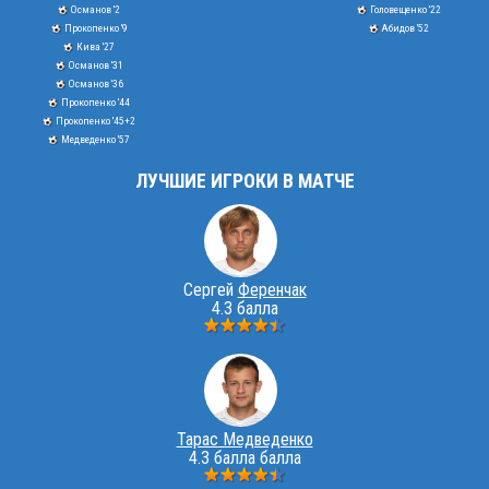
Османов '2
Головещенко '22
Прокопенко '9
Абидов '52
Кива '27
Османов '31
Османов '36
Прокопенко '44
Прокопенко '45+2
Медведенко '57
ЛУЧШИЕ ИГРОКИ В МАТЧЕ
Сергей
Ференчак
4.3 балла
Тарас Медведенко
4.3 балла балла