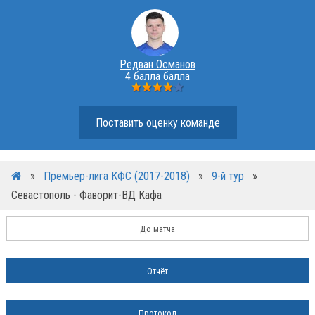
Редван Османов
4 балла балла
Поставить оценку команде
»
Премьер-лига КФС (2017-2018)
»
9-й тур
»
Севастополь - Фаворит-ВД Кафа
До матча
Отчёт
Протокол