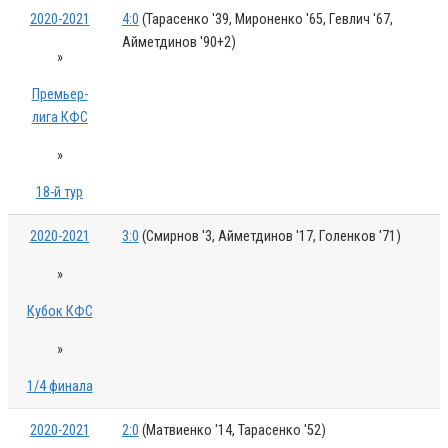
2020-2021
4:0
(Тарасенко '39, Мироненко '65, Гевлич '67,
Айметдинов '90+2)
»
Премьер-
лига КФС
»
18-й тур
2020-2021
3:0
(Смирнов '3, Айметдинов '17, Голенков '71)
»
Кубок КФС
»
1/4 финала
2020-2021
2:0
(Матвиенко '14, Тарасенко '52)