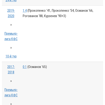
24-й тур
2019-
1:4
(Прокопенко '41, Прокопенко '54, Османов '66,
2020
Рогованов '88, Курзенев '90+3)
»
Премьер-
лига КФС
»
10-й тур
2017-
0:1
(Османов '65)
2018
»
Премьер-
лига КФС
»