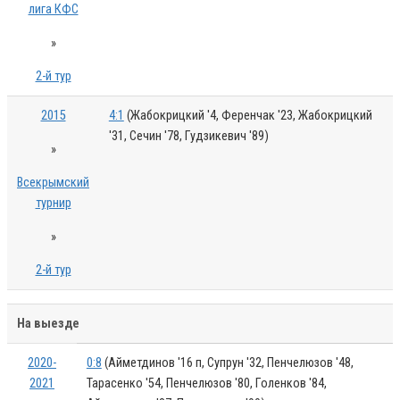
лига КФС
»
2-й тур
2015
4:1
(Жабокрицкий '4, Ференчак '23, Жабокрицкий
'31, Сечин '78, Гудзикевич '89)
»
Всекрымский
турнир
»
2-й тур
На выезде
2020-
0:8
(Айметдинов '16 п, Супрун '32, Пенчелюзов '48,
2021
Тарасенко '54, Пенчелюзов '80, Голенков '84,