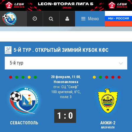
Меню
5-Й ТУР . ОТКРЫТЫЙ ЗИМНИЙ КУБОК КФС
20 февраля, 11:00
,
Новопавловка
ст-н: СЦ "Скиф"
100 зрителей, 6°C,
поле: 3
1 : 0
СЕВАСТОПОЛЬ
АНЖИ-2
МАХАЧКАЛА