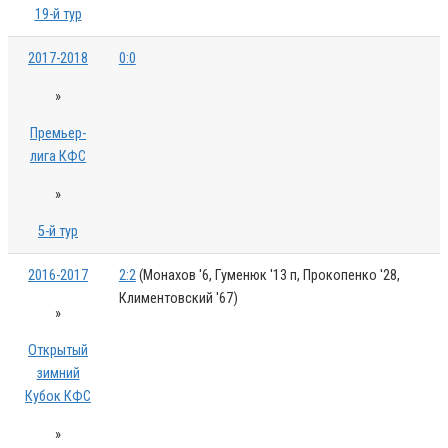
19-й тур
2017-2018
0:0
»
Премьер-
лига КФС
»
5-й тур
2016-2017
2:2
(Монахов '6, Гуменюк '13 п, Прокопенко '28,
Климентовский '67)
»
Открытый
зимний
Кубок КФС
»