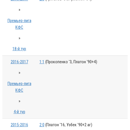
»
Премьер-лига
КФС
»
18-й тур
2016-2017
1:1
(Прокопенко '3, Платон '90+4)
»
Премьер-лига
КФС
»
4-й тур
2015-2016
2:0
(Платон '16, Узбек '90+2 аг)