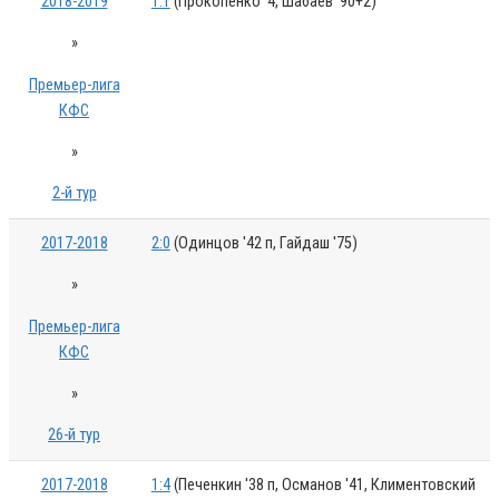
2018-2019
1:1
(Прокопенко '4, Шабаев '90+2)
»
Премьер-лига
КФС
»
2-й тур
2017-2018
2:0
(Одинцов '42 п, Гайдаш '75)
»
Премьер-лига
КФС
»
26-й тур
2017-2018
1:4
(Печенкин '38 п, Османов '41, Климентовский