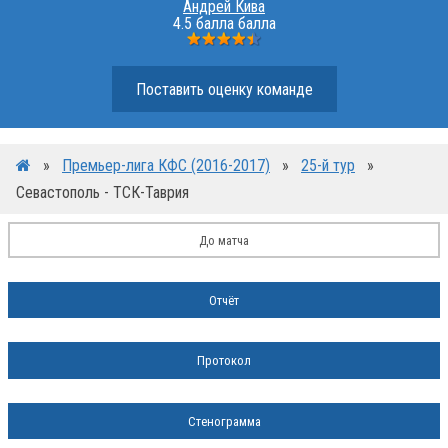
Андрей Кива
4.5 балла балла
Поставить оценку команде
»
Премьер-лига КФС (2016-2017)
»
25-й тур
»
Севастополь - ТСК-Таврия
До матча
Отчёт
Протокол
Стенограмма