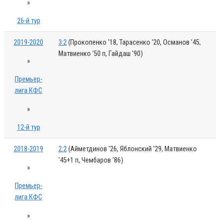
»
26-й тур
2019-2020
3:2
(Прокопенко '18, Тарасенко '20, Османов '45,
Матвиенко '50 п, Гайдаш '90)
»
Премьер-
лига КФС
»
12-й тур
2018-2019
2:2
(Айметдинов '26, Яблонский '29, Матвиенко
'45+1 п, Чембаров '86)
»
Премьер-
лига КФС
»