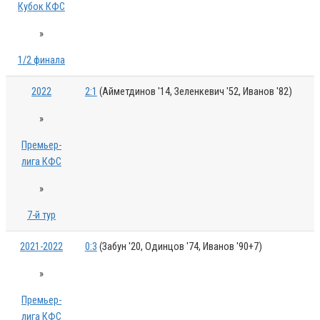
Кубок КФС
»
1/2 финала
2022
2:1
(Айметдинов '14, Зеленкевич '52, Иванов '82)
»
Премьер-
лига КФС
»
7-й тур
2021-2022
0:3
(Забун '20, Одинцов '74, Иванов '90+7)
»
Премьер-
лига КФС