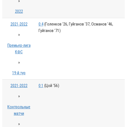
»
2022
2021-2022
0:4
(Голенков '26, Гуйганов '37, Османов '46,
Гуйганов '71)
»
Премьер-лига
КФС
»
19-й тур
2021-2022
0:1
(Цой '56)
»
Контрольные
матчи
»