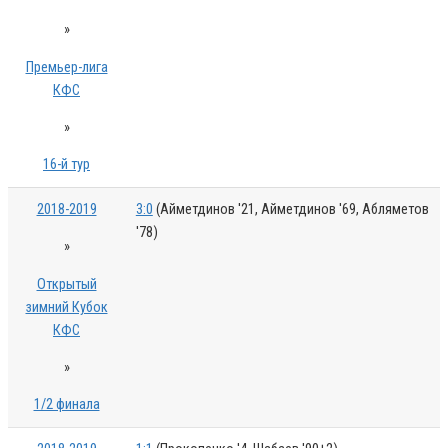
»
Премьер-лига
КФС
»
16-й тур
2018-2019
3:0
(Айметдинов '21, Айметдинов '69, Абляметов
'78)
»
Открытый
зимний Кубок
КФС
»
1/2 финала