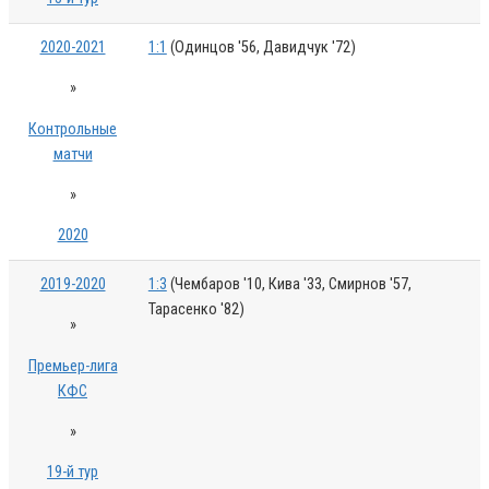
2020-2021
1:1
(Одинцов '56, Давидчук '72)
»
Контрольные
матчи
»
2020
2019-2020
1:3
(Чембаров '10, Кива '33, Смирнов '57,
Тарасенко '82)
»
Премьер-лига
КФС
»
19-й тур