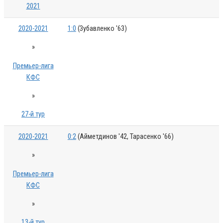
2021
2020-2021
1:0
(Зубавленко '63)
»
Премьер-лига
КФС
»
27-й тур
2020-2021
0:2
(Айметдинов '42, Тарасенко '66)
»
Премьер-лига
КФС
»
13-й тур