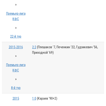
»
Премьер-лига
КФС
»
22-й тур
2015-2016
2:2
(Плешаков '7, Печенкин '22, Гудзикевич '56,
Приходной '69)
»
Премьер-лига
КФС
»
8-й тур
2015
1:0
(Караев '90+2)