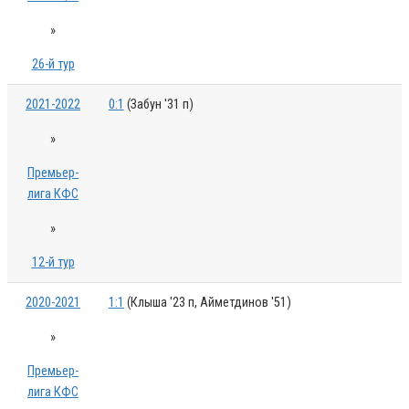
»
26-й тур
2021-2022
0:1
(Забун '31 п)
»
Премьер-
лига КФС
»
12-й тур
2020-2021
1:1
(Клыша '23 п, Айметдинов '51)
»
Премьер-
лига КФС