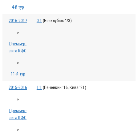
4-й тур
2016-2017
0:1
(Безклубюк '73)
»
Премьер-
лига КФС
»
11-й тур
2015-2016
1:1
(Печенкин '16, Кива '21)
»
Премьер-
лига КФС
»