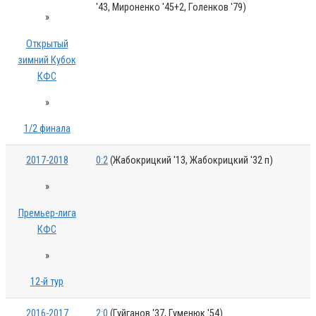
'43, Мироненко '45+2, Голенков '79)
»
Открытый
зимний Кубок
КФС
»
1/2 финала
2017-2018
0:2
(Жабокрицкий '13, Жабокрицкий '32 п)
»
Премьер-лига
КФС
»
12-й тур
2016-2017
2:0
(Гуйганов '37, Гуменюк '54)