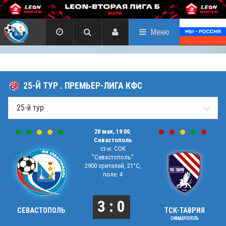
Меню
25-Й ТУР . ПРЕМЬЕР-ЛИГА КФС
20 мая, 19:00
,
Севастополь
ст-н: СОК
"Севастополь"
2900 зрителей, 21°C,
поле: 4
3 : 0
СЕВАСТОПОЛЬ
ТСК-ТАВРИЯ
СИМФЕРОПОЛЬ