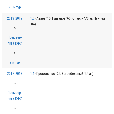
23-й тур
2018-2019
1:3
(Атаев '15, Гуйганов '60, Опарин '70 аг, Пенчел
'84)
»
Премьер-
лига КФС
»
9-й тур
2017-2018
1:1
(Прокопенко '22, Загребельный '24 аг)
»
Премьер-
лига КФС
»