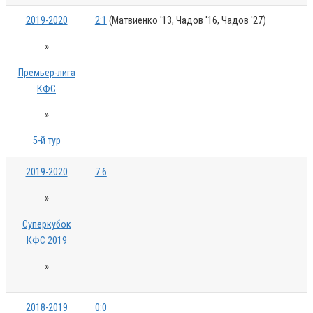
2019-2020
2:1
(Матвиенко '13, Чадов '16, Чадов '27)
»
Премьер-лига
КФС
»
5-й тур
2019-2020
7:6
»
Суперкубок
КФС 2019
»
2018-2019
0:0