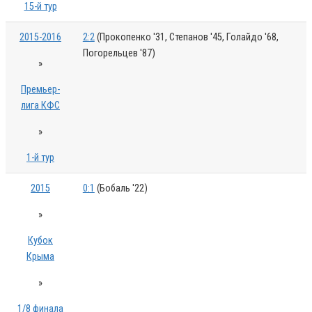
15-й тур
2015-2016
2:2
(Прокопенко '31, Степанов '45, Голайдо '68,
Погорельцев '87)
»
Премьер-
лига КФС
»
1-й тур
2015
0:1
(Бобаль '22)
»
Кубок
Крыма
»
1/8 финала