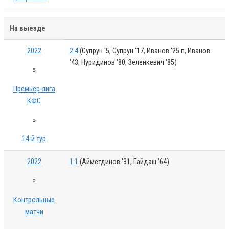
На выезде
2022
2:4
(Супрун '5, Супрун '17, Иванов '25 п, Иванов
'43, Нуридинов '80, Зеленкевич '85)
»
Премьер-лига
КФС
»
14-й тур
2022
1:1
(Айметдинов '31, Гайдаш '64)
»
Контрольные
матчи