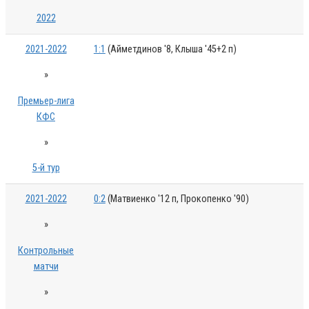
2022
2021-2022
1:1
(Айметдинов '8, Клыша '45+2 п)
»
Премьер-лига
КФС
»
5-й тур
2021-2022
0:2
(Матвиенко '12 п, Прокопенко '90)
»
Контрольные
матчи
»