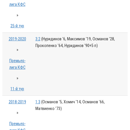
лига КФС
»
25-й тур
2019-2020
3:2
(Нуридинов '6, Максимов '19, Османов '28,
Прокопенко '64, Нуридинов '90+5 п)
»
Премьер-
лига КФС
»
11-й тур
2018-2019
1:3
(Османов '5, Хомич '14, Османов '66,
Матвиенко '73)
»
Премьер-