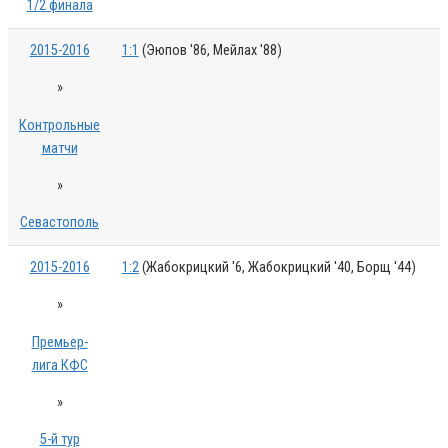
1/2 финала
2015-2016
1:1
(Эюпов '86, Мейлах '88)
»
Контрольные
матчи
»
Севастополь
2015-2016
1:2
(Жабокрицкий '6, Жабокрицкий '40, Борщ '44)
»
Премьер-
лига КФС
»
5-й тур