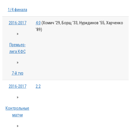
1/4 финала
2016-2017
4:0
(Хомич '29, Борщ '33, Нуридинов '55, Харченко
'89)
»
Премьер-
лига КФС
»
7-й тур
2016-2017
2:2
»
Контрольные
матчи
»