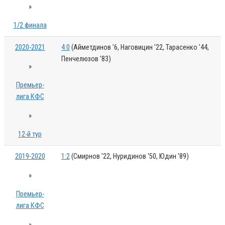
»
1/2 финала
2020-2021
4:0
(Айметдинов '6, Наговицин '22, Тарасенко '44,
Пенчелюзов '83)
»
Премьер-
лига КФС
»
12-й тур
2019-2020
1:2
(Смирнов '22, Нуридинов '50, Юдин '89)
»
Премьер-
лига КФС
»