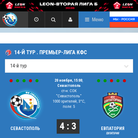
Меню
14-Й ТУР . ПРЕМЬЕР-ЛИГА КФС
20 ноября, 15:00
,
Севастополь
ст-н: СОК
"Севастополь"
1000 зрителей, 3°C,
поле: 5
4 : 3
СЕВАСТОПОЛЬ
ЕВПАТОРИЯ
ЕВПАТОРИЯ