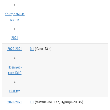
»
Контрольные
матчи
»
2021
2020-2021
0:1
(Кива '73 п)
»
Премьер-
лига КФС
»
19-й тур
2020-2021
1:1
(Матвиенко '37 п, Нуридинов '45)