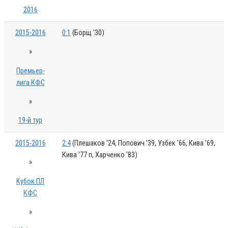
2016
2015-2016
0:1
(Борщ '30)
»
Премьер-
лига КФС
»
19-й тур
2015-2016
2:4
(Плешаков '24, Попович '39, Узбек '66, Кива '69,
Кива '77 п, Харченко '83)
»
Кубок ПЛ
КФС
»