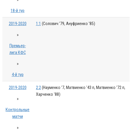
18-й тур
2019-2020
1:1
(Солович '79, Ануфриенко '85)
»
Премьер-
лига КФС
»
4-й тур
2019-2020
2:2
(Науменко '7, Матвиенко '43 п, Матвиенко '72 п,
Харченко '88)
»
Контрольные
матчи
»