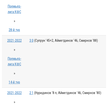
Премьер-
лига КФС
»
28-й тур
2021-2022
3:0
(Супрун '45+2, Айметдинов '46, Смирнов '88)
»
Премьер-
лига КФС
»
14-й тур
2021-2022
2:1
(Нуридинов '8 п, Айметдинов '46, Смирнов '80)
»