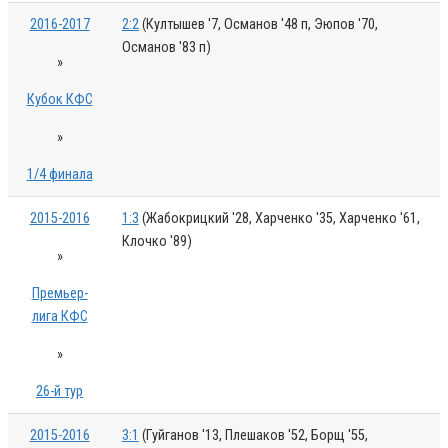
2016-2017
2:2
(Култышев '7, Османов '48 п, Эюпов '70,
Османов '83 п)
»
Кубок КФС
»
1/4 финала
2015-2016
1:3
(Жабокрицкий '28, Харченко '35, Харченко '61,
Клочко '89)
»
Премьер-
лига КФС
»
26-й тур
2015-2016
3:1
(Гуйганов '13, Плешаков '52, Борщ '55,