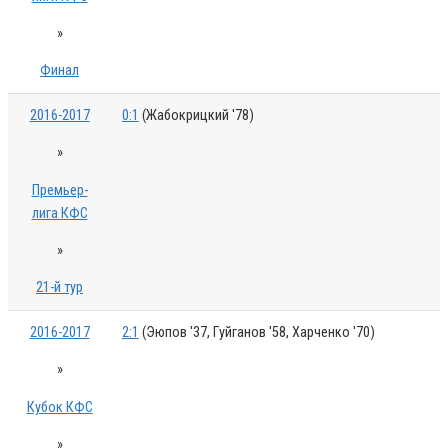
»
Финал
2016-2017
0:1
(Жабокрицкий '78)
»
Премьер-
лига КФС
»
21-й тур
2016-2017
2:1
(Эюпов '37, Гуйганов '58, Харченко '70)
»
Кубок КФС
»