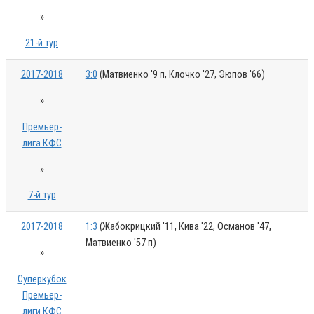
»
21-й тур
2017-2018
3:0
(Матвиенко '9 п, Клочко '27, Эюпов '66)
»
Премьер-
лига КФС
»
7-й тур
2017-2018
1:3
(Жабокрицкий '11, Кива '22, Османов '47,
Матвиенко '57 п)
»
Суперкубок
Премьер-
лиги КФС