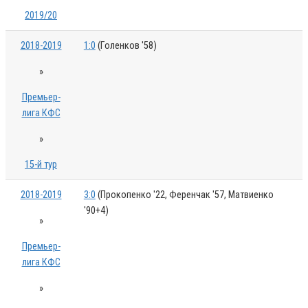
2019/20
2018-2019
1:0
(Голенков '58)
»
Премьер-
лига КФС
»
15-й тур
2018-2019
3:0
(Прокопенко '22, Ференчак '57, Матвиенко
'90+4)
»
Премьер-
лига КФС
»