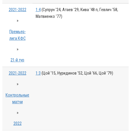
2021-2022
1:4
(Супрун '24, Атаев '29, Кива '48 п, Гевлич '58,
Матвиенко '77)
»
Премьер-
лига КФС
»
21-й тур
2021-2022
1:3
(Цой '15, Нуридинов '52, Цой '66, Цой '79)
»
Контрольные
матчи
»
2022