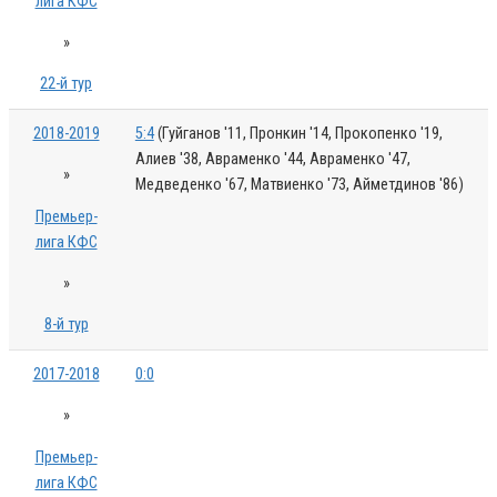
лига КФС
»
22-й тур
2018-2019
5:4
(Гуйганов '11, Пронкин '14, Прокопенко '19,
Алиев '38, Авраменко '44, Авраменко '47,
»
Медведенко '67, Матвиенко '73, Айметдинов '86)
Премьер-
лига КФС
»
8-й тур
2017-2018
0:0
»
Премьер-
лига КФС