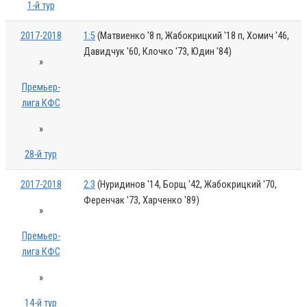
1-й тур
2017-2018
1:5
(Матвиенко '8 п, Жабокрицкий '18 п, Хомич '46,
Давидчук '60, Клочко '73, Юдин '84)
»
Премьер-
лига КФС
»
28-й тур
2017-2018
2:3
(Нуридинов '14, Борщ '42, Жабокрицкий '70,
Ференчак '73, Харченко '89)
»
Премьер-
лига КФС
»
14-й тур