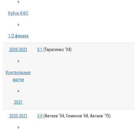
»
Кубок КФС
»
1/2 финала
2020-2021
0:1
(Тарасенко '34)
»
Контрольные
матчи
»
2021
2020-2021
3:0
(Автаев '34, Семенов '68, Автаев '75)
»