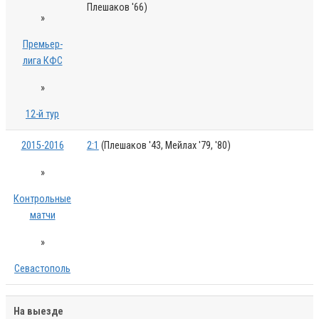
Плешаков '66)
»
Премьер-
лига КФС
»
12-й тур
2015-2016
2:1
(Плешаков '43, Мейлах '79, '80)
»
Контрольные
матчи
»
Севастополь
На выезде