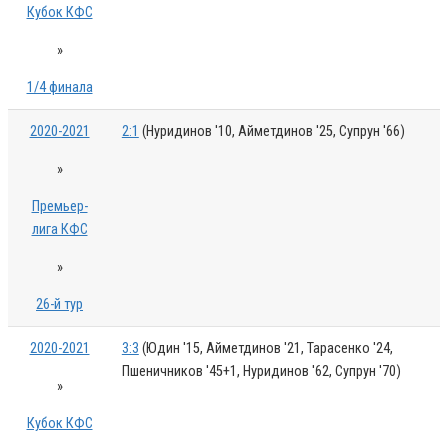
Кубок КФС
»
1/4 финала
2020-2021
2:1
(Нуридинов '10, Айметдинов '25, Супрун '66)
»
Премьер-
лига КФС
»
26-й тур
2020-2021
3:3
(Юдин '15, Айметдинов '21, Тарасенко '24,
Пшеничников '45+1, Нуридинов '62, Супрун '70)
»
Кубок КФС