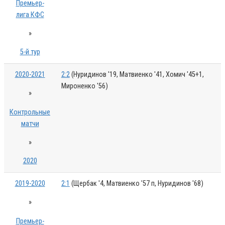
Премьер-
лига КФС
»
5-й тур
2020-2021
2:2
(Нуридинов '19, Матвиенко '41, Хомич '45+1,
Мироненко '56)
»
Контрольные
матчи
»
2020
2019-2020
2:1
(Щербак '4, Матвиенко '57 п, Нуридинов '68)
»
Премьер-