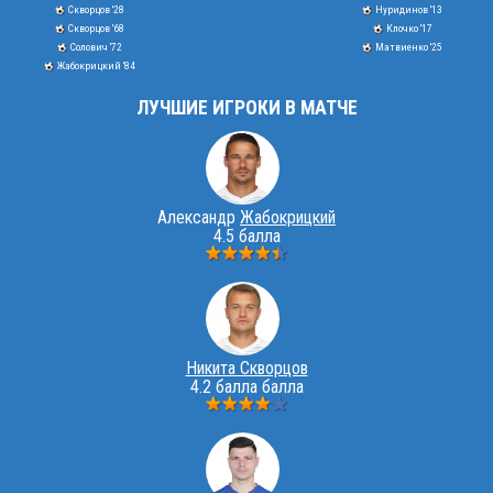
Скворцов '28
Нуридинов '13
Скворцов '68
Клочко '17
Солович '72
Матвиенко '25
Жабокрицкий '84
ЛУЧШИЕ ИГРОКИ В МАТЧЕ
Александр
Жабокрицкий
4.5 балла
Никита Скворцов
4.2 балла балла