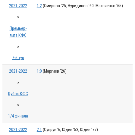
2021-2022
1:2
(Смирнов '25, Нуридинов '60, Матвиенко '65)
»
Премьер-
лига КФС
»
7-й тур
2021-2022
1:0
(Маргиев '26)
»
Кубок КФС
»
1/4 финала
2021-2022
2:1
(Супрун '6, Юдин '53, Юдин '77)