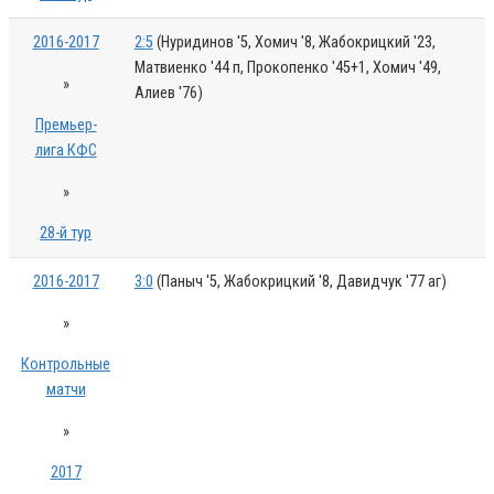
2016-2017
2:5
(Нуридинов '5, Хомич '8, Жабокрицкий '23,
Матвиенко '44 п, Прокопенко '45+1, Хомич '49,
»
Алиев '76)
Премьер-
лига КФС
»
28-й тур
2016-2017
3:0
(Паныч '5, Жабокрицкий '8, Давидчук '77 аг)
»
Контрольные
матчи
»
2017