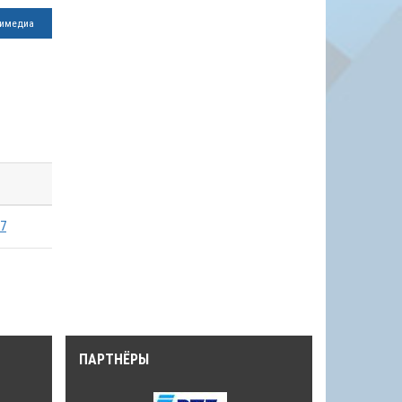
имедиа
:7
ПАРТНЁРЫ