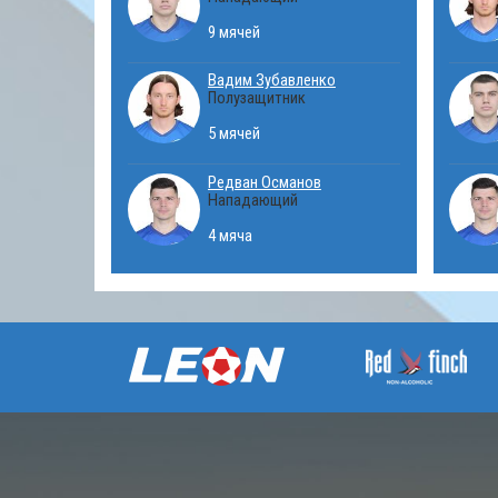
9 мячей
Вадим Зубавленко
Полузащитник
5 мячей
Редван Османов
Нападающий
4 мяча