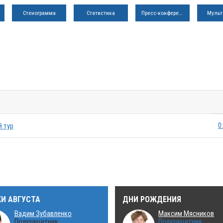
Стенограмма
Статистика
Пресс-конференция
Мульт
0
й тур
КИ АВГУСТА
ДНИ РОЖДЕНИЯ
Вадим Зубавленко
Максим Мясников
Полузащитник
Полузащитник