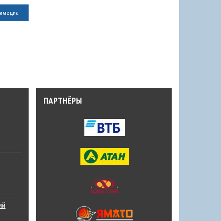
имедиа
ПАРТНЁРЫ
ий