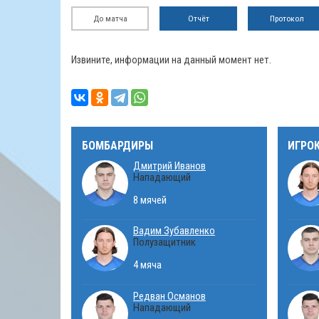
До матча
Отчёт
Протокол
Извините, информации на данный момент нет.
БОМБАРДИРЫ
ИГРО
Дмитрий Иванов
Нападающий
8 мячей
Вадим Зубавленко
Полузащитник
4 мяча
Редван Османов
Нападающий