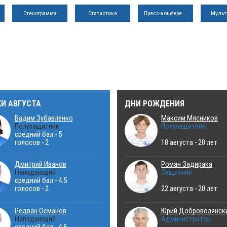
Стенограмма
Статистика
Пресс-конференция
Мульт
КИ АВГУСТА
ДНИ РОЖДЕНИЯ
Вадим Зубавленко
Максим Мясников
Полузащитник
Полузащитник
средний бал - 5
голосов - 2
18 августа - 20 лет
Дмитрий Иванов
Роман Задирака
Нападающий
Защитник
средний бал - 4.5
голосов - 2
22 августа - 20 лет
Редван Османов
Юрий Доброволянск
Нападающий
Администратор
средний бал - 4.5