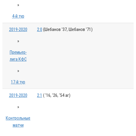
»
4-й тур
2019-2020
2:0
(Шебанов '37, Шебанов '71)
»
Премьер-
лига КФС
»
17-й тур
2019-2020
2:1
( '16, '26, '54 аг)
»
Контрольные
матчи