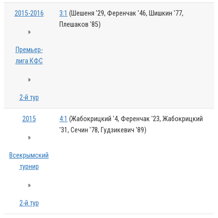
2015-2016
3:1
(Шешеня '29, Ференчак '46, Шишкин '77,
Плешаков '85)
»
Премьер-
лига КФС
»
2-й тур
2015
4:1
(Жабокрицкий '4, Ференчак '23, Жабокрицкий
'31, Сечин '78, Гудзикевич '89)
»
Всекрымский
турнир
»
2-й тур