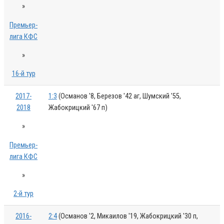
»
Премьер-
лига КФС
»
16-й тур
2017-
1:3
(Османов '8, Березов '42 аг, Шумский '55,
2018
Жабокрицкий '67 п)
»
Премьер-
лига КФС
»
2-й тур
2016-
2:4
(Османов '2, Микаилов '19, Жабокрицкий '30 п,