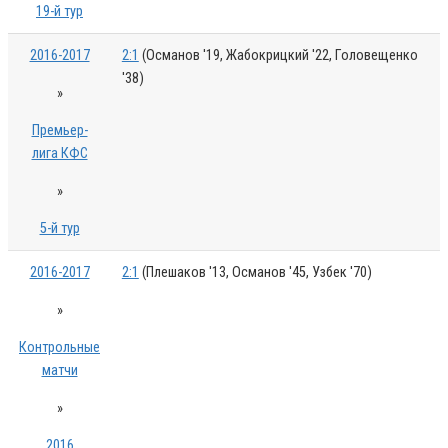
19-й тур
2016-2017
2:1
(Османов '19, Жабокрицкий '22, Головещенко
'38)
»
Премьер-
лига КФС
»
5-й тур
2016-2017
2:1
(Плешаков '13, Османов '45, Узбек '70)
»
Контрольные
матчи
»
2016