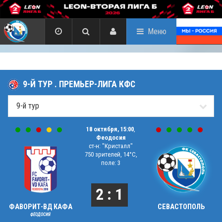
Меню
9-Й ТУР . ПРЕМЬЕР-ЛИГА КФС
18 октября, 15:00
,
Феодосия
ст-н: "Кристалл"
750 зрителей, 14°C,
поле: 3
2 : 1
ФАВОРИТ-ВД КАФА
СЕВАСТОПОЛЬ
ФЕОДОСИЯ