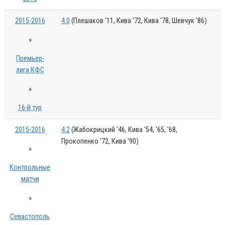
2015-2016
4:0
(Плешаков '11, Кива '72, Кива '78, Шевчук '86)
»
Премьер-
лига КФС
»
16-й тур
2015-2016
4:2
(Жабокрицкий '46, Кива '54, '65, '68,
Прокопенко '72, Кива '90)
»
Контрольные
матчи
»
Севастополь