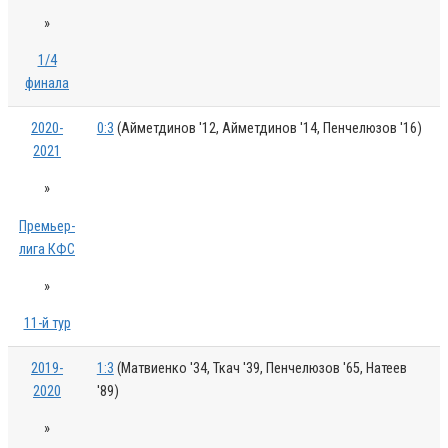
»
1/4
финала
2020-
0:3
(Айметдинов '12, Айметдинов '14, Пенчелюзов '16)
2021
»
Премьер-
лига КФС
»
11-й тур
2019-
1:3
(Матвиенко '34, Ткач '39, Пенчелюзов '65, Натеев
2020
'89)
»