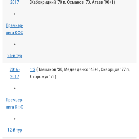
2017
Жабокрицкий '70 п, Османов '73, Атаев '90+1)
»
Премьер-
лига КФС
»
26-й тур
2016-
1:3
(Плешаков '30, Медведенко '45+1, Скворцов '77 п,
2017
Сторожук '79)
»
Премьер-
лига КФС
»
12-й тур