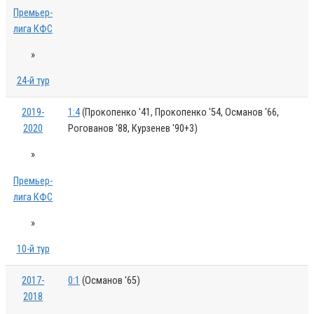
Премьер-
лига КФС
»
24-й тур
2019-
1:4
(Прокопенко '41, Прокопенко '54, Османов '66,
2020
Рогованов '88, Курзенев '90+3)
»
Премьер-
лига КФС
»
10-й тур
2017-
0:1
(Османов '65)
2018