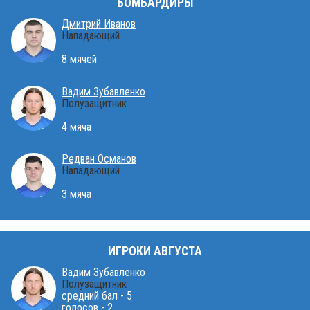
БОМБАРДИРЫ
Дмитрий Иванов
Нападающий
8 мячей
Вадим Зубавленко
Полузащитник
4 мяча
Редван Османов
Нападающий
3 мяча
ИГРОКИ АВГУСТА
Вадим Зубавленко
Полузащитник
средний бал - 5
голосов - 2