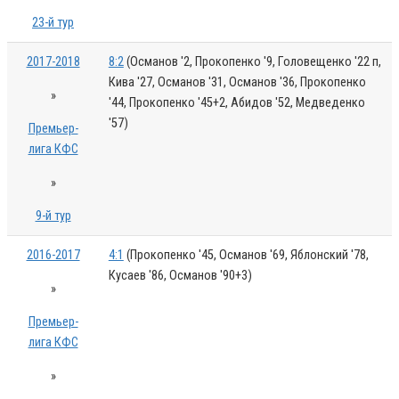
23-й тур
2017-2018
8:2
(Османов '2, Прокопенко '9, Головещенко '22 п,
Кива '27, Османов '31, Османов '36, Прокопенко
»
'44, Прокопенко '45+2, Абидов '52, Медведенко
'57)
Премьер-
лига КФС
»
9-й тур
2016-2017
4:1
(Прокопенко '45, Османов '69, Яблонский '78,
Кусаев '86, Османов '90+3)
»
Премьер-
лига КФС
»