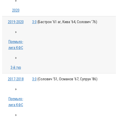
»
2020
2019-2020
3:0
(Бастрон '61 аг, Кива '64, Солович '76)
»
Премьер-
лига КФС
»
3-й тур
2017-2018
3:0
(Солович '51, Османов '67, Супрун '86)
»
Премьер-
лига КФС
»