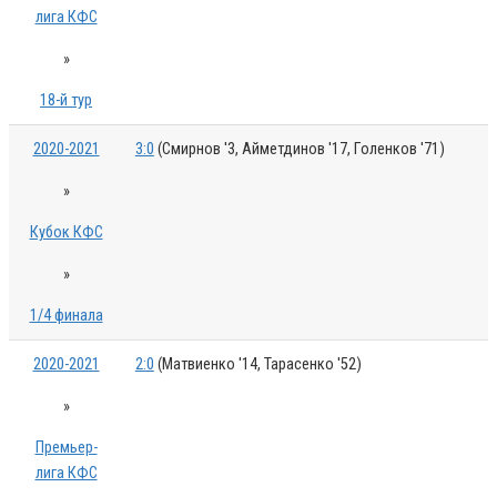
лига КФС
»
18-й тур
2020-2021
3:0
(Смирнов '3, Айметдинов '17, Голенков '71)
»
Кубок КФС
»
1/4 финала
2020-2021
2:0
(Матвиенко '14, Тарасенко '52)
»
Премьер-
лига КФС