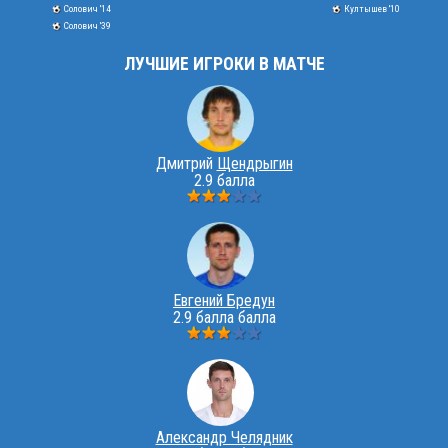
Солович '14
Култышев '10
Солович '39
ЛУЧШИЕ ИГРОКИ В МАТЧЕ
Дмитрий
Щендрыгин
2.9 балла
Евгений Бредун
2.9 балла балла
Александр Челядник