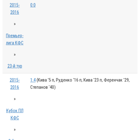
2015-
0:0
2016
»
Премьер-
лига КФС
»
23-й тур
2015-
1:4
(Кива '5 п, Руденко '16 п, Кива '23 п, Ференчак '29,
2016
Степанов '40)
»
Кубок ПЛ
КФС
»