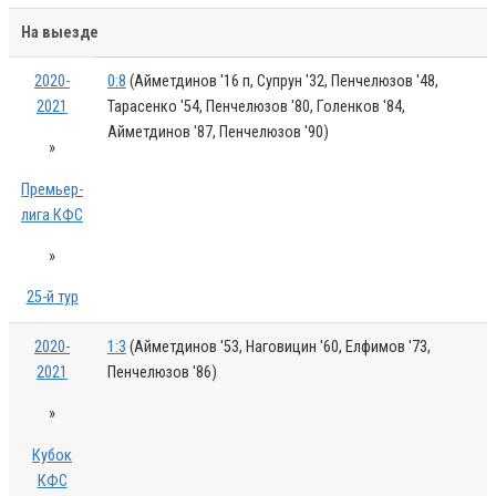
На выезде
2020-
0:8
(Айметдинов '16 п, Супрун '32, Пенчелюзов '48,
2021
Тарасенко '54, Пенчелюзов '80, Голенков '84,
Айметдинов '87, Пенчелюзов '90)
»
Премьер-
лига КФС
»
25-й тур
2020-
1:3
(Айметдинов '53, Наговицин '60, Елфимов '73,
2021
Пенчелюзов '86)
»
Кубок
КФС