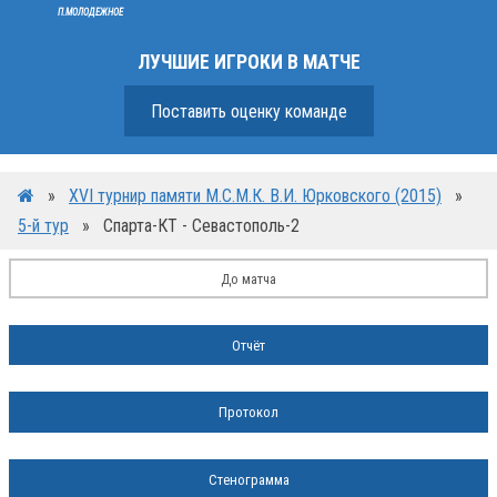
П.МОЛОДЕЖНОЕ
ЛУЧШИЕ ИГРОКИ В МАТЧЕ
Поставить оценку команде
»
XVI турнир памяти М.С.М.К. В.И. Юрковского (2015)
»
5-й тур
»
Спарта-КТ - Севастополь-2
До матча
Отчёт
Протокол
Стенограмма