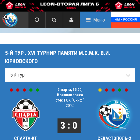
Меню
5-Й ТУР . XVI ТУРНИР ПАМЯТИ М.С.М.К. В.И.
ЮРКОВСКОГО
2 марта, 15:00
,
Новопавловка
ст-н: ГСК "Скиф"
20°C
3 : 0
СПАРТА-КТ
СЕВАСТОПОЛЬ-2