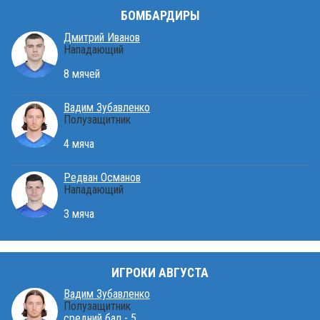
БОМБАРДИРЫ
Дмитрий Иванов
Нападающий
8 мячей
Вадим Зубавленко
Полузащитник
4 мяча
Редван Османов
Нападающий
3 мяча
ИГРОКИ АВГУСТА
Вадим Зубавленко
Полузащитник
средний бал - 5