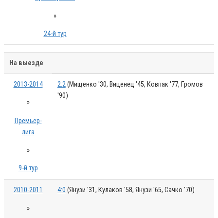
»
24-й тур
На выезде
2013-2014
2:2
(Мищенко '30, Виценец '45, Ковпак '77, Громов
'90)
»
Премьер-
лига
»
9-й тур
2010-2011
4:0
(Янузи '31, Кулаков '58, Янузи '65, Сачко '70)
»