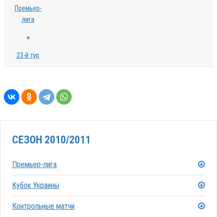
Премьер-
лига
»
23-й тур
СЕЗОН 2010/2011
Премьер-лига
Кубок Украины
Контрольные матчи