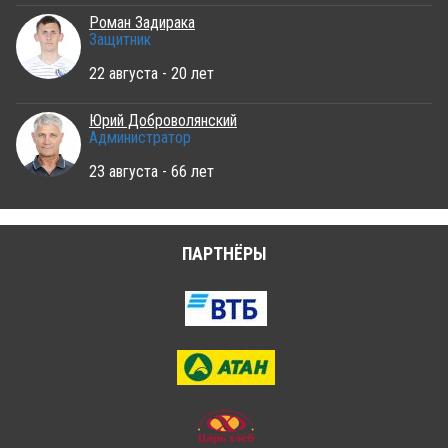
Роман Задирака
Защитник
22 августа - 20 лет
Юрий Доброволянский
Администратор
23 августа - 66 лет
ПАРТНЁРЫ