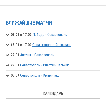
БЛИЖАЙШИЕ МАТЧИ
08.08 в 17:00
Победа - Севастополь
15.08 в 17:00
Севастополь - Астрахань
22.08
Ангушт - Севастополь
29.08
Севастополь - Спартак-Нальчик
05.09
Севастополь - Кызылташ
КАЛЕНДАРЬ