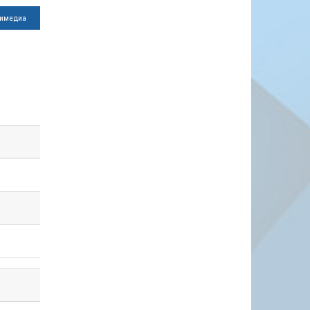
имедиа