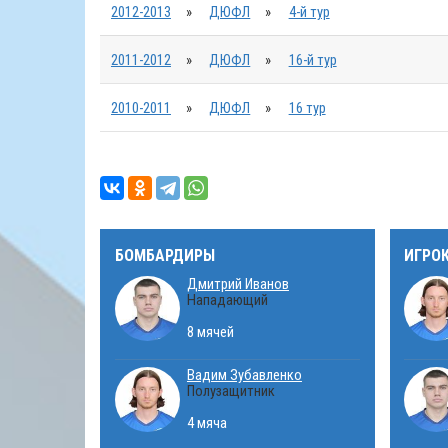
2012-2013
»
ДЮФЛ
»
4-й тур
2011-2012
»
ДЮФЛ
»
16-й тур
2010-2011
»
ДЮФЛ
»
16 тур
БОМБАРДИРЫ
ИГРО
Дмитрий Иванов
Нападающий
8 мячей
Вадим Зубавленко
Полузащитник
4 мяча