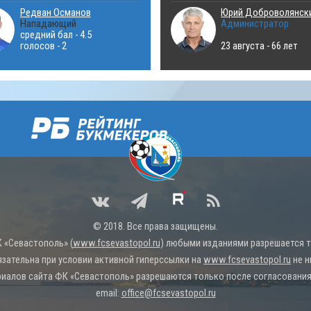
Редван Османов
Юрий Доброволянск
Нападающий
Администратор
средний бал - 4.5
голосов - 2
23 августа - 66 лет
© 2018. Все права защищены.
 «Севастополь» (
www.fcsevastopol.ru
) любыми изданиями разрешается то
язательна при условии активной гиперссылки на
www.fcsevastopol.ru
не н
иалов сайта ФК «Севастополь» разрешаются только после согласования 
email:
office@fcsevastopol.ru