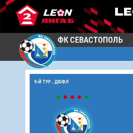
ФК СЕВАСТОПОЛЬ
9-Й ТУР . ДЮФЛ