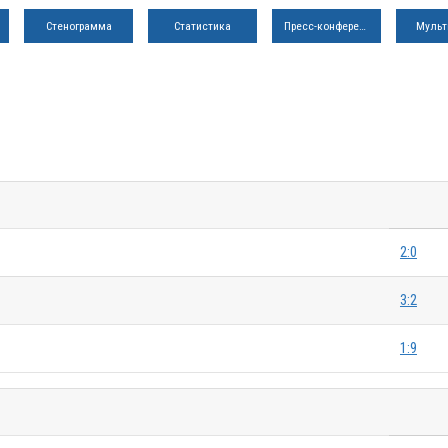
Стенограмма
Статистика
Пресс-конференция
Мульт
2:0
3:2
1:9