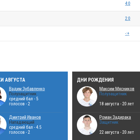
4:0
2:0
-:+
КИ АВГУСТА
ДНИ РОЖДЕНИЯ
Вадим Зубавленко
Максим Мясников
Полузащитник
Полузащитник
средний бал - 5
голосов - 2
18 августа - 20 лет
Дмитрий Иванов
Роман Задирака
Нападающий
Защитник
средний бал - 4.5
голосов - 2
22 августа - 20 лет