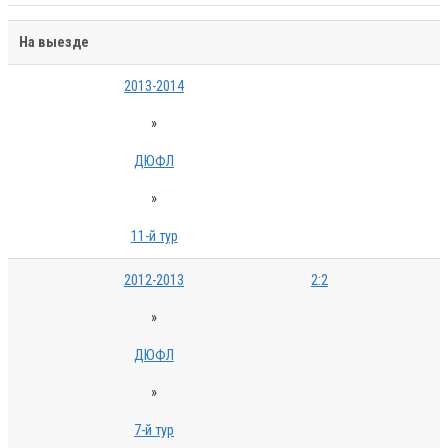
На выезде
2013-2014
»
ДЮФЛ
»
11-й тур
2012-2013
2:2
»
ДЮФЛ
»
7-й тур