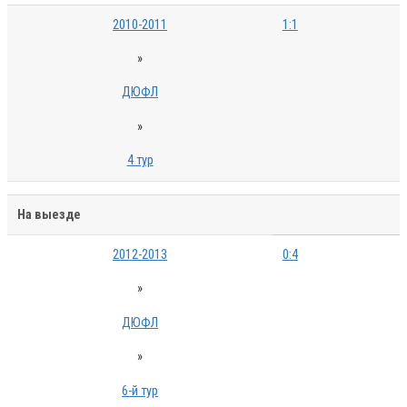
2010-2011
1:1
»
ДЮФЛ
»
4 тур
На выезде
2012-2013
0:4
»
ДЮФЛ
»
6-й тур