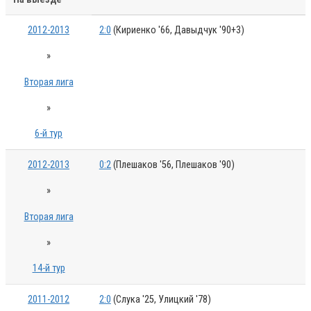
2012-2013
2:0
(Кириенко '66, Давыдчук '90+3)
»
Вторая лига
»
6-й тур
2012-2013
0:2
(Плешаков '56, Плешаков '90)
»
Вторая лига
»
14-й тур
2011-2012
2:0
(Слука '25, Улицкий '78)