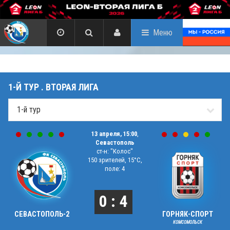
Меню
1-Й ТУР . ВТОРАЯ ЛИГА
13 апреля, 15:00
,
Севастополь
ст-н: "Колос"
150 зрителей, 15°C,
поле: 4
0 : 4
СЕВАСТОПОЛЬ-2
ГОРНЯК-СПОРТ
КОМСОМОЛЬСК