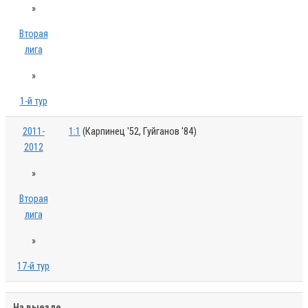
»
Вторая
лига
»
1-й тур
2011-
1:1
(Карпинец '52, Гуйганов '84)
2012
»
Вторая
лига
»
17-й тур
На выезде