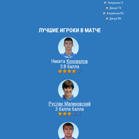
Галушкин '5
Дячук '73
Кириенко '82
Дячук '89
ЛУЧШИЕ ИГРОКИ В МАТЧЕ
Никита
Коновалов
3.8 балла
Руслан Малиновский
3 балла балла