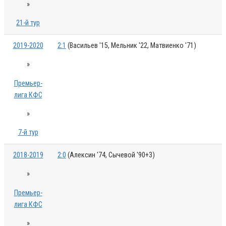
»
21-й тур
2019-2020
2:1
(Васильев '15, Мельник '22, Матвиенко '71)
»
Премьер-
лига КФС
»
7-й тур
2018-2019
2:0
(Алексин '74, Сычевой '90+3)
»
Премьер-
лига КФС
»