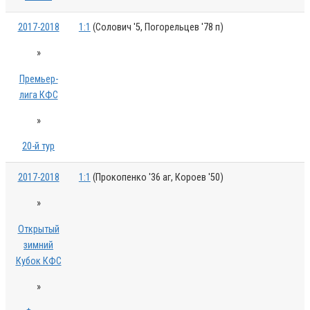
2017-2018
1:1
(Солович '5, Погорельцев '78 п)
»
Премьер-
лига КФС
»
20-й тур
2017-2018
1:1
(Прокопенко '36 аг, Короев '50)
»
Открытый
зимний
Кубок КФС
»