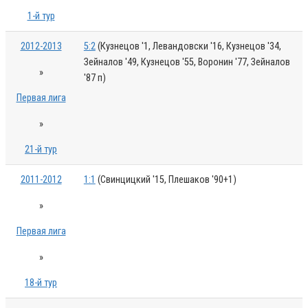
1-й тур
2012-2013
5:2
(Кузнецов '1, Левандовски '16, Кузнецов '34,
Зейналов '49, Кузнецов '55, Воронин '77, Зейналов
»
'87 п)
Первая лига
»
21-й тур
2011-2012
1:1
(Свинцицкий '15, Плешаков '90+1)
»
Первая лига
»
18-й тур