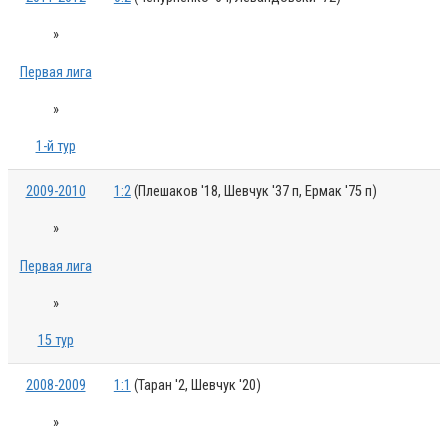
»
Первая лига
»
1-й тур
2009-2010
1:2
(Плешаков '18, Шевчук '37 п, Ермак '75 п)
»
Первая лига
»
15 тур
2008-2009
1:1
(Таран '2, Шевчук '20)
»