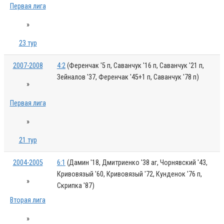
Первая лига
»
23 тур
2007-2008
4:2
(Ференчак '5 п, Саванчук '16 п, Саванчук '21 п,
Зейналов '37, Ференчак '45+1 п, Саванчук '78 п)
»
Первая лига
»
21 тур
2004-2005
6:1
(Дамин '18, Дмитриенко '38 аг, Чорнявский '43,
Кривовязый '60, Кривовязый '72, Кунденок '76 п,
»
Скрипка '87)
Вторая лига
»