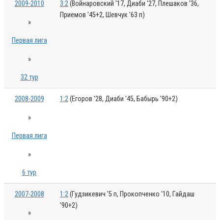
2009-2010
3:2
(Войнаровский '17, Диаби '27, Плешаков '36,
Приемов '45+2, Шевчук '63 п)
»
Первая лига
»
32 тур
2008-2009
1:2
(Егоров '28, Диаби '45, Бабырь '90+2)
»
Первая лига
»
6 тур
2007-2008
1:2
(Гудзикевич '5 п, Прокопченко '10, Гайдаш
'90+2)
»