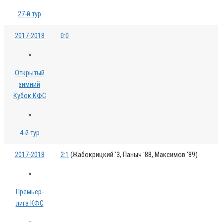
27-й тур
2017-2018
0:0
»
Открытый
зимний
Кубок КФС
»
4-й тур
2017-2018
2:1
(Жабокрицкий '3, Паныч '88, Максимов '89)
»
Премьер-
лига КФС