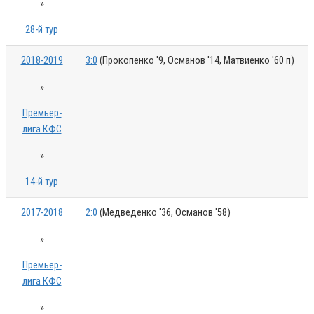
»
28-й тур
2018-2019
3:0
(Прокопенко '9, Османов '14, Матвиенко '60 п)
»
Премьер-
лига КФС
»
14-й тур
2017-2018
2:0
(Медведенко '36, Османов '58)
»
Премьер-
лига КФС
»