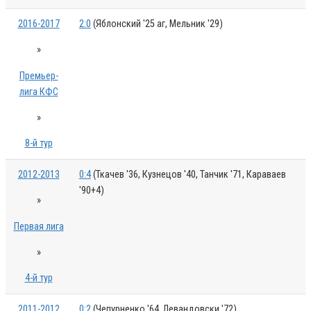
2016-2017
2:0
(Яблонский '25 аг, Мельник '29)
»
Премьер-
лига КФС
»
8-й тур
2012-2013
0:4
(Ткачев '36, Кузнецов '40, Танчик '71, Караваев
'90+4)
»
Первая лига
»
4-й тур
2011-2012
0:2
(Чепурненко '64, Левандовски '72)