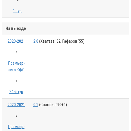
»
1 тур
На выезде
2020-2021
2:0
(Хватаев '32, Гафаров '55)
»
Премьер-
лига КФС
»
24-й тур
2020-2021
0:1
(Солович '90+4)
»
Премьер-