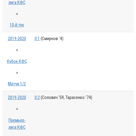
лига КФС
»
10-й тур
2019-2020
0:1
(Смирнов '4)
»
Кубок КФС
»
Матчи 1/2
2019-2020
0:2
(Солович '59, Тарасенко '74)
»
Премьер-
лига КФС