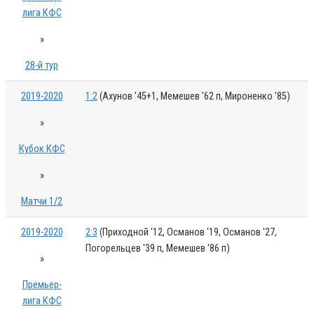
лига КФС
»
28-й тур
2019-2020
1:2
(Ахунов '45+1, Мемешев '62 п, Мироненко '85)
»
Кубок КФС
»
Матчи 1/2
2019-2020
2:3
(Приходной '12, Османов '19, Османов '27,
Погорельцев '39 п, Мемешев '86 п)
»
Премьер-
лига КФС