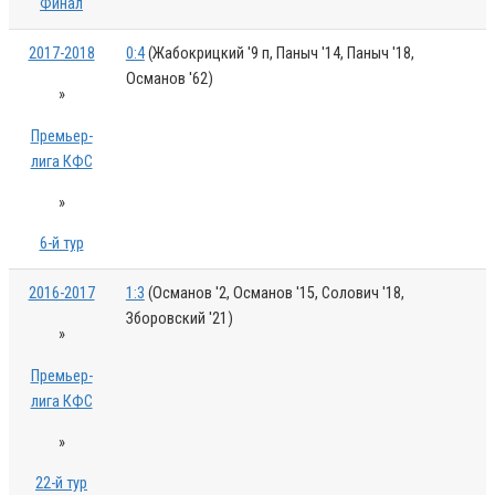
Финал
2017-2018
0:4
(Жабокрицкий '9 п, Паныч '14, Паныч '18,
Османов '62)
»
Премьер-
лига КФС
»
6-й тур
2016-2017
1:3
(Османов '2, Османов '15, Солович '18,
Зборовский '21)
»
Премьер-
лига КФС
»
22-й тур