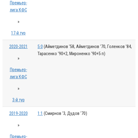
Премьер-
лига КФС
»
17-й тур
2020-2021
5:0
(Айметдинов '58, Айметдинов '70, Голенков '84,
Тарасенко '90+2, Мироненко '90+5 п)
»
Премьер-
лига КФС
»
3-й тур
2019-2020
1:1
(Смирнов '3, Дудов '70)
»
Премьер-