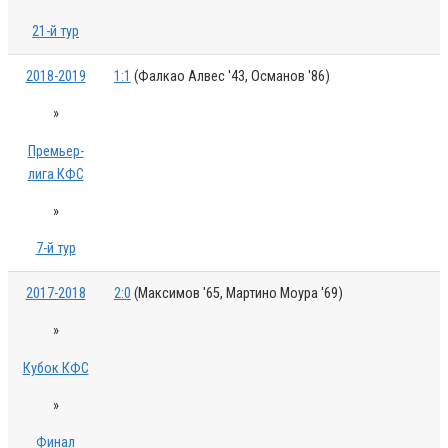
21-й тур
2018-2019
1:1
(Фалкао Алвес '43, Османов '86)
»
Премьер-
лига КФС
»
7-й тур
2017-2018
2:0
(Максимов '65, Мартино Моура '69)
»
Кубок КФС
»
Финал