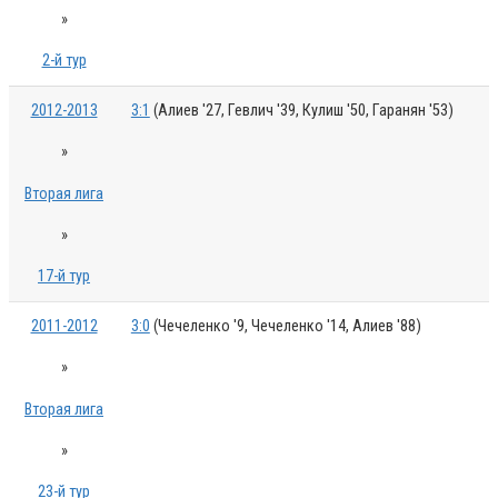
»
2-й тур
2012-2013
3:1
(Алиев '27, Гевлич '39, Кулиш '50, Гаранян '53)
»
Вторая лига
»
17-й тур
2011-2012
3:0
(Чечеленко '9, Чечеленко '14, Алиев '88)
»
Вторая лига
»
23-й тур