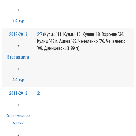
»
7-й тур
2012-2013
2:7
(Кулиш '11, Кулиш '13, Кулиш '18, Воронин '34,
Кулиш '45 п, Алиев '68, Чечеленко '76, Чечеленко
»
'88, Данишевский '89 п)
Вторая лига
»
4-й тур
2011-2012
2:1
»
Контрольные
матчи
»