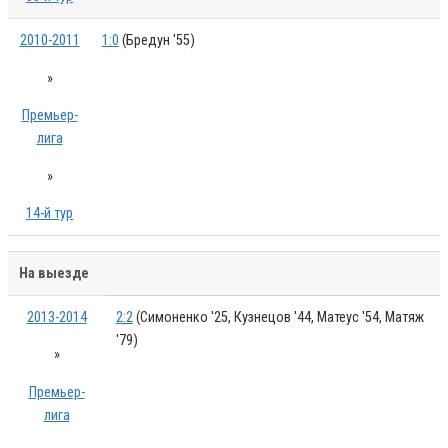
2010-2011
1:0
(Бредун '55)
»
Премьер-
лига
»
14-й тур
На выезде
2013-2014
2:2
(Симоненко '25, Кузнецов '44, Матеус '54, Матяж
'79)
»
Премьер-
лига