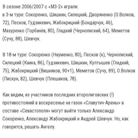
В сезоне 2006/2007 с «МЗ-2» играли:
в 3-м туре: Сокоренко, Шишкин, Силецкий, Дворяненко (О.Волков,
72), Песков, Гудзикевич, Жабокрицкий (Бондарчук, 46),
Мазуренко (Горбанёв, 80), Гладкий (Чернопиский, 64), Меметов
(Сучу, 88), Шевчук.
В 18-м туре: Сокоренко (Науменко, 80), Песков (к), Чернопиский,
Силецкий (Каика, 86), Гудзикевич, Шишкин, Култышев (Гладкий,
75), Жабокрицкий (Вишняков, 90+1), Меметов (Сучу, 89), О.Волков
(Пискун, 82), Шевчук (Плешаков, 78).
Как видим, из участников последних второлиговских (!)
противостояний в воскресенье на газон «Славутич-Арены» в
составе «Севастополя» могут выйти только Александр
Сокоренко, Александр Жабокрицкий и Андрей Шевчук. Но, как
говорится, решать Ангелу.