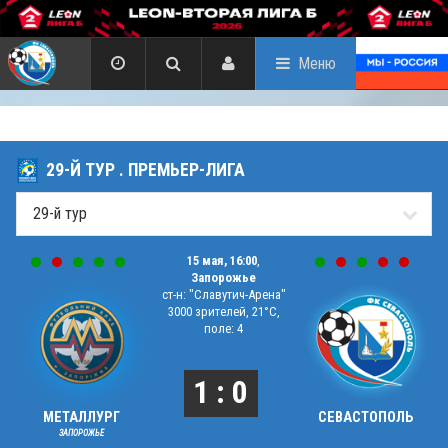
Меню
29-Й ТУР . ПРЕМЬЕР-ЛИГА
15 мая, 16:00
,
Запорожье
ст-н: "Славутич-Арена"
3000 зрителей, 21°C,
поле: 4
1 : 0
МЕТАЛЛУРГ
СЕВАСТОПОЛЬ
ЗАПОРОЖЬЕ