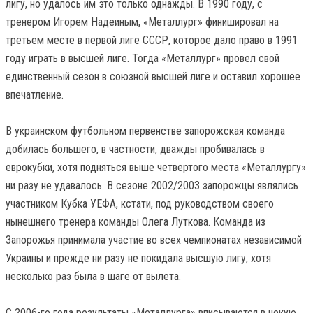
лигу, но удалось им это только однажды. В 1990 году, с
тренером Игорем Надеиным, «Металлург» финишировал на
третьем месте в первой лиге СССР, которое дало право в 1991
году играть в высшей лиге. Тогда «Металлург» провел свой
единственный сезон в союзной высшей лиге и оставил хорошее
впечатление.
В украинском футбольном первенстве запорожская команда
добилась большего, в частности, дважды пробивалась в
еврокубки, хотя подняться выше четвертого места «Металлургу»
ни разу не удавалось. В сезоне 2002/2003 запорожцы являлись
участником Кубка УЕФА, кстати, под руководством своего
нынешнего тренера команды Олега Луткова. Команда из
Запорожья принимала участие во всех чемпионатах независимой
Украины и прежде ни разу не покидала высшую лигу, хотя
несколько раз была в шаге от вылета.
С 2006-го года результаты «Металлурга» вписываются в некую