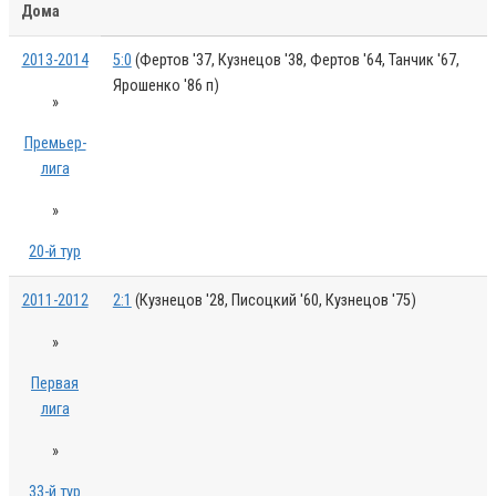
Дома
2013-2014
5:0
(Фертов '37, Кузнецов '38, Фертов '64, Танчик '67,
Ярошенко '86 п)
»
Премьер-
лига
»
20-й тур
2011-2012
2:1
(Кузнецов '28, Писоцкий '60, Кузнецов '75)
»
Первая
лига
»
33-й тур