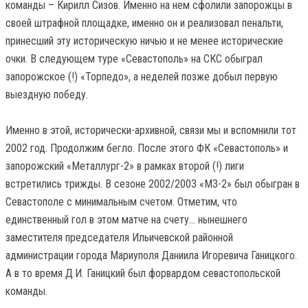
команды – Кирилл Сизов. Именно на нем сфолили запорожцы в
своей штрафной площадке, именно он и реализовал пенальти,
принесший эту историческую ничью и не менее исторические
очки. В следующем туре «Севастополь» на СКС обыграл
запорожское (!) «Торпедо», а неделей позже добыл первую
выездную победу.
Именно в этой, исторически-архивной, связи мы и вспомнили тот
2002 год. Продолжим бегло. После этого ФК «Севастополь» и
запорожский «Металлург-2» в рамках второй (!) лиги
встретились трижды. В сезоне 2002/2003 «МЗ-2» был обыгран в
Севастополе с минимальным счетом. Отметим, что
единственный гол в этом матче на счету… нынешнего
заместителя председателя Ильичевской районной
администрации города Мариуполя Даниила Игоревича Ганицкого.
А в то время Д.И. Ганицкий был форвардом севастопольской
команды.