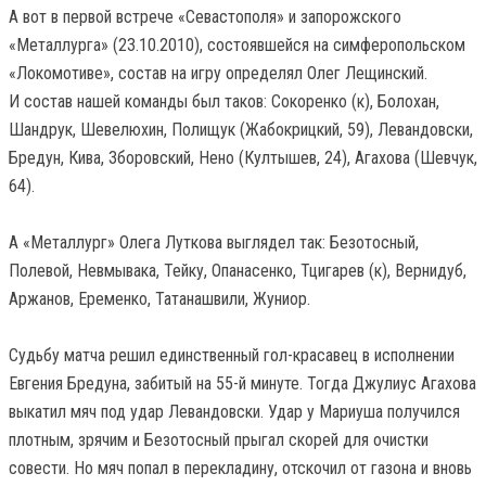
А вот в первой встрече «Севастополя» и запорожского
«Металлурга» (23.10.2010), состоявшейся на симферопольском
«Локомотиве», состав на игру определял Олег Лещинский.
И состав нашей команды был таков: Сокоренко (к), Болохан,
Шандрук, Шевелюхин, Полищук (Жабокрицкий, 59), Левандовски,
Бредун, Кива, Зборовский, Нено (Култышев, 24), Агахова (Шевчук,
64).
А «Металлург» Олега Луткова выглядел так: Безотосный,
Полевой, Невмывака, Тейку, Опанасенко, Тцигарев (к), Вернидуб,
Аржанов, Еременко, Татанашвили, Жуниор.
Судьбу матча решил единственный гол-красавец в исполнении
Евгения Бредуна, забитый на 55-й минуте. Тогда Джулиус Агахова
выкатил мяч под удар Левандовски. Удар у Мариуша получился
плотным, зрячим и Безотосный прыгал скорей для очистки
совести. Но мяч попал в перекладину, отскочил от газона и вновь