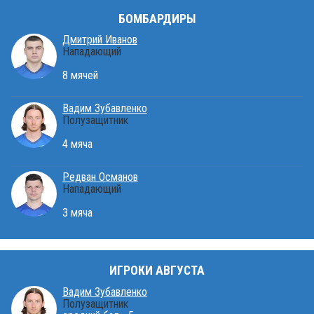
БОМБАРДИРЫ
Дмитрий Иванов
Нападающий
8 мячей
Вадим Зубавленко
Полузащитник
4 мяча
Редван Османов
Нападающий
3 мяча
ИГРОКИ АВГУСТА
Вадим Зубавленко
Полузащитник