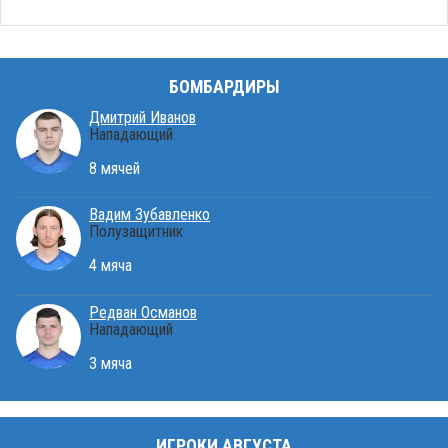
БОМБАРДИРЫ
Дмитрий Иванов
Нападающий
8 мячей
Вадим Зубавленко
Полузащитник
4 мяча
Редван Османов
Нападающий
3 мяча
ИГРОКИ АВГУСТА