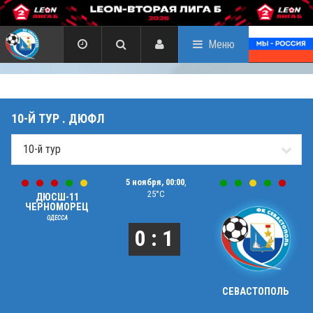
Меню
10-Й ТУР . ДЮФЛ
5 ноября, 00:00
,
25°C
ДЮСШ-11
ЧЕРНОМОРЕЦ
ОДЕССА
0 : 1
СЕВАСТОПОЛЬ