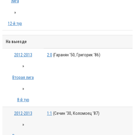
лига
»
12-й тур
На выезде
2012-2013
2:0
(Гаранян '50, Григорик '86)
»
Вторая лига
»
8-й тур
2012-2013
1:1
(Сечин '30, Коломоец '87)
»