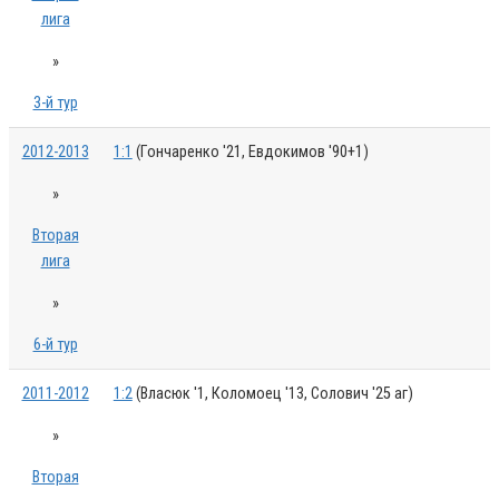
лига
»
3-й тур
2012-2013
1:1
(Гончаренко '21, Евдокимов '90+1)
»
Вторая
лига
»
6-й тур
2011-2012
1:2
(Власюк '1, Коломоец '13, Солович '25 аг)
»
Вторая