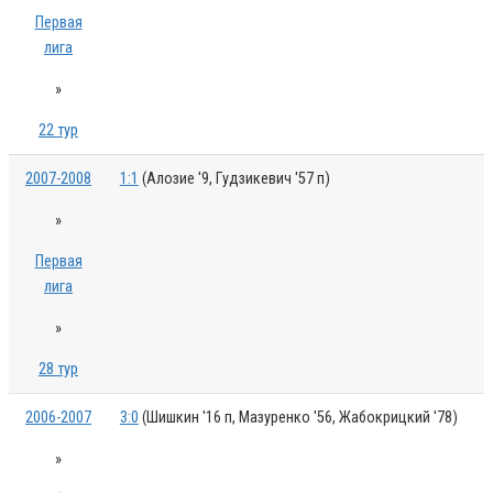
Первая
лига
»
22 тур
2007-2008
1:1
(Алозие '9, Гудзикевич '57 п)
»
Первая
лига
»
28 тур
2006-2007
3:0
(Шишкин '16 п, Мазуренко '56, Жабокрицкий '78)
»