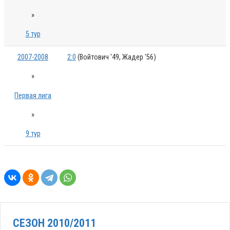
»
5 тур
2007-2008
2:0
(Войтович '49, Жадер '56)
»
Первая лига
»
9 тур
СЕЗОН 2010/2011