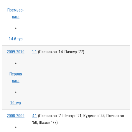
Премьер-
лига
»
14-й тур
2009-2010
1:1
(Плешаков '14, Пичкур '77)
»
Первая
лига
»
10 тур
2008-2009
4:1
(Плешаков '7, Шевчук '21, Кудинов '44, Плешаков
'50, Шахов '77)
»