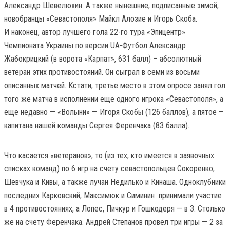
Александр Шевелюхин. А также нынешние, подписанные зимой,
новобранцы «Севастополя» Майкл Алозие и Игорь Скоба.
И наконец, автор лучшего гола 22-го тура «Эпицентр»
Чемпионата Украины по версии UA-Футбол Александр
Жабокрицкий (в ворота «Карпат», 631 балл) – абсолютный
ветеран этих противостояний. Он сыграл в семи из восьми
описанных матчей. Кстати, третье место в этом опросе занял гол
того же матча в исполнении еще одного игрока «Севастополя», а
еще недавно — «Волыни» — Игоря Скобы (126 баллов), а пятое –
капитана нашей команды Сергея Ференчака (83 балла).
Что касается «ветеранов», то (из тех, кто имеется в заявочных
списках команд) по 6 игр на счету севастопольцев Сокоренко,
Шевчука и Кивы, а также лучан Недилько и Кинаша. Одноклубники
последних Карковский, Максимюк и Симинин принимали участие
в 4 противостояниях, а Лопес, Пичкур и Гошкодеря — в 3. Столько
же на счету Ференчака. Андрей Степанов провел три игры — 2 за