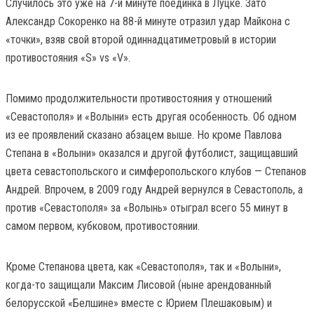
Случилось это уже на 7-й минуте поединка в Луцке. Зато
Александр Сокоренко на 88-й минуте отразил удар Майкона с
«точки», взяв свой второй одиннадцатиметровый в истории
противостояния «S» vs «V».
Помимо продолжительности противостояния у отношений
«Севастополя» и «Волыни» есть другая особенность. Об одном
из ее проявлений сказано абзацем выше. Но кроме Павлова
Степана в «Волыни» оказался и другой футболист, защищавший
цвета севастопольского и симферопольского клубов — Степанов
Андрей. Впрочем, в 2009 году Андрей вернулся в Севастополь, а
против «Севастополя» за «Волынь» отыграл всего 55 минут в
самом первом, кубковом, противостоянии.
Кроме Степанова цвета, как «Севастополя», так и «Волыни»,
когда-то защищали Максим Лисовой (ныне арендованный
белорусской «Белшине» вместе с Юрием Плешаковым) и