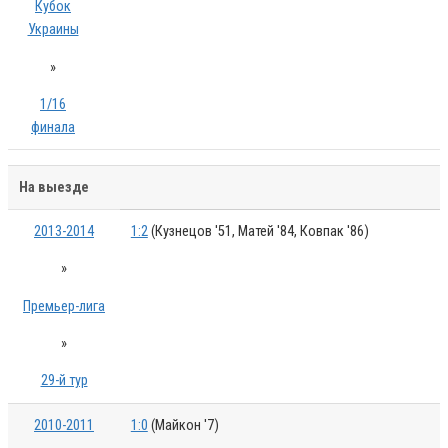
Кубок
Украины
»
1/16
финала
На выезде
2013-2014
1:2
(Кузнецов '51, Матей '84, Ковпак '86)
»
Премьер-лига
»
29-й тур
2010-2011
1:0
(Майкон '7)