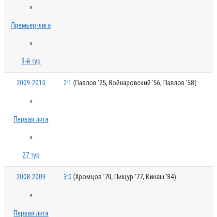
»
Премьер-лига
»
9-й тур
2009-2010
2:1
(Павлов '25, Войнаровский '56, Павлов '58)
»
Первая лига
»
27 тур
2008-2009
3:0
(Хромцов '70, Пищур '77, Кинаш '84)
»
Первая лига