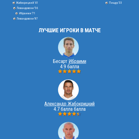
Жабокрицкий '41
Пищур '33
Левандовски '56
Ибраими '71
Левандовски '87
ЛУЧШИЕ ИГРОКИ В МАТЧЕ
Бесарт
Ибраими
4.9 балла
Александр Жабокрицкий
4.7 балла балла