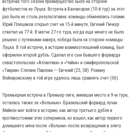
встречах того сезона преимущество было на стороне
футболистов из Луцка. Встреча в Бахчисарае (10-й тур) на этот
раз была не столь результативна: команды обменялись голами.
Юрий Плешаков открыл счет на 15-й минуте, Евгений Пичкур
ответил на 77-й. В матче 27-го тура, когда еще ничего не было
решено с путевками наверх, победа была на стороне команды
Луцка. В той встрече, в истории взаимоотношений команд, был
оформлен второй дубль. Сделал его сын бывшего форварда
севастопольских «Атлантики» и «Чайки» и симферопольской
«Таврии» Степана Павлова — Евгений (25, 58). Роману
Войнаровскому в той игре удалось лишь сравнять счет (56).
Премьерная встреча в Премьер-лиге, имевшая место в 9-м туре,
осталась также за «Волынью». Бразильский форвард лучан
Майкон мог войти в историю, как автор третьего дубля в
противостоянии этих соперников, но вошел, как автор первого
домашнего мяча после «Волыни» после возвращения в элиту.