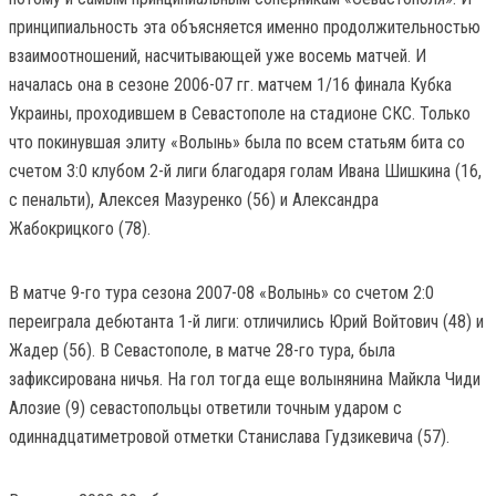
принципиальность эта объясняется именно продолжительностью
взаимоотношений, насчитывающей уже восемь матчей. И
началась она в сезоне 2006-07 гг. матчем 1/16 финала Кубка
Украины, проходившем в Севастополе на стадионе СКС. Только
что покинувшая элиту «Волынь» была по всем статьям бита со
счетом 3:0 клубом 2-й лиги благодаря голам Ивана Шишкина (16,
с пенальти), Алексея Мазуренко (56) и Александра
Жабокрицкого (78).
В матче 9-го тура сезона 2007-08 «Волынь» со счетом 2:0
переиграла дебютанта 1-й лиги: отличились Юрий Войтович (48) и
Жадер (56). В Севастополе, в матче 28-го тура, была
зафиксирована ничья. На гол тогда еще волынянина Майкла Чиди
Алозие (9) севастопольцы ответили точным ударом с
одиннадцатиметровой отметки Станислава Гудзикевича (57).