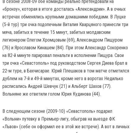
В сезоне 2008-09 обе команды реально претендовали на
«бронзу», которая в итоге досталась «Александрии». А в очных
встречах обменялись крупными домашними победами. В Луцке
(5-й тур) три очка подопечным Виталия Кварцяного принесли три
мяча, забитых в течение 15 минут, забитых молдавским
легионером Олегом Хромцовым (69), Александром Пищуром
(76) и Ярославом Кинашем (84). При этом Александр Сокоренко
на 82-й минуте парировал пенальти в исполнении Пищура. Свои
три очка «Севастополь» под руководством Сергея Диева брал в
22-м туре, в Бахчисарае. Юрий Плешаков в том матче отметился
дублем на 7-й и 49-й минутах, кроме него в воротах Недилько
расписались Андрей Шевчук (21) и Альберт Шахов (77).
Волыняне же ответили голом Юрия Кудинова (44).
В следующем сезоне (2009-10) «Севастополь» подарил
«Волыни» путевку в Премьер-лигу, обыграв на выезде ФК
«Львов» (себе он оформил ее в этой же встрече). А вот в личных