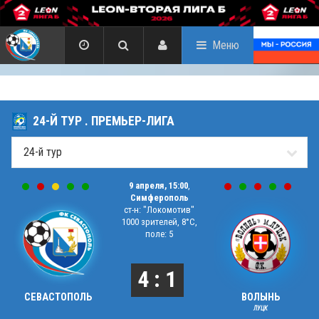
Меню
24-Й ТУР . ПРЕМЬЕР-ЛИГА
9 апреля, 15:00
,
Симферополь
ст-н: "Локомотив"
1000 зрителей, 8°C,
поле: 5
4 : 1
СЕВАСТОПОЛЬ
ВОЛЫНЬ
ЛУЦК