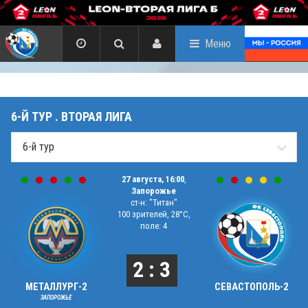
Меню
6-Й ТУР . ВТОРАЯ ЛИГА
27 августа, 16:00
,
Запорожье
ст-н: "Титан"
100 зрителей, 28°C,
поле: 4
2 : 3
МЕТАЛЛУРГ-2
СЕВАСТОПОЛЬ-2
ЗАПОРОЖЬЕ