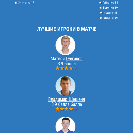
Зинченко '17
Гуйганов '34
Воронин '39
Ищенко '48
Шешеня '66
ЛУЧШИЕ ИГРОКИ В МАТЧЕ
Матвей
Гуйганов
3.9 балла
Владимир Шешеня
3.9 балла балла