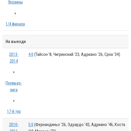
Украины
»
1/4 финала
На выезде
2013-
4:0
(Тайсон '8, Чигринский '23, Адриано '26, Срна '34)
2014
»
Премьер-
лига
»
17-й тур
2010-
5:0
(Фернандиньо '26, Эдуардо '42, Адриано '46, Коста