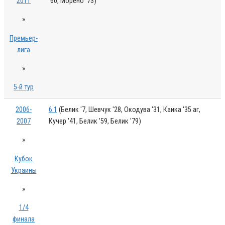
2011
'60, Морено '73)
»
Премьер-
лига
»
5-й тур
2006-
6:1
(Белик '7, Шевчук '28, Окодува '31, Каика '35 аг,
2007
Кучер '41, Белик '59, Белик '79)
»
Кубок
Украины
»
1/4
финала