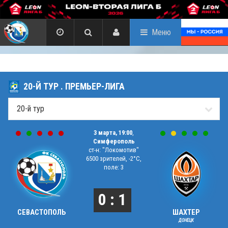
Меню
20-Й ТУР . ПРЕМЬЕР-ЛИГА
3 марта, 19:00
,
Симферополь
ст-н: "Локомотив"
6500 зрителей, -2°C,
поле: 3
0 : 1
СЕВАСТОПОЛЬ
ШАХТЕР
ДОНЕЦК