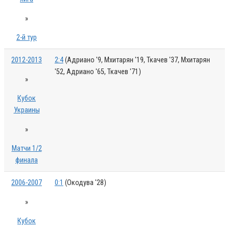
»
2-й тур
2012-2013
2:4
(Адриано '9, Мхитарян '19, Ткачев '37, Мхитарян
'52, Адриано '65, Ткачев '71)
»
Кубок
Украины
»
Матчи 1/2
финала
2006-2007
0:1
(Окодува '28)
»
Кубок