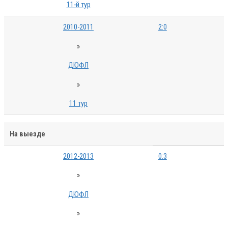
11-й тур
2010-2011
2:0
»
ДЮФЛ
»
11 тур
На выезде
2012-2013
0:3
»
ДЮФЛ
»