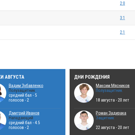
2:0
3:1
2:1
КИ АВГУСТА
ДНИ РОЖДЕНИЯ
Вадим Зубавленко
Максим Мясников
Полузащитник
Полузащитник
средний бал - 5
голосов - 2
18 августа - 20 лет
Дмитрий Иванов
Роман Задирака
Нападающий
Защитник
средний бал - 4.5
голосов - 2
22 августа - 20 лет