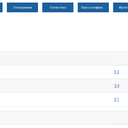
Стенограмма
Статистика
Пресс-конференция
Мульт
0:3
3:4
0:1