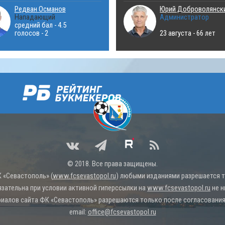
Редван Османов
Юрий Доброволянск
Нападающий
Администратор
средний бал - 4.5
голосов - 2
23 августа - 66 лет
© 2018. Все права защищены.
 «Севастополь» (
www.fcsevastopol.ru
) любыми изданиями разрешается то
язательна при условии активной гиперссылки на
www.fcsevastopol.ru
не н
иалов сайта ФК «Севастополь» разрешаются только после согласования 
email:
office@fcsevastopol.ru