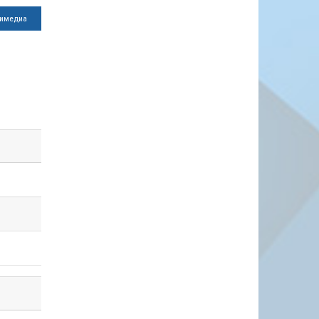
имедиа