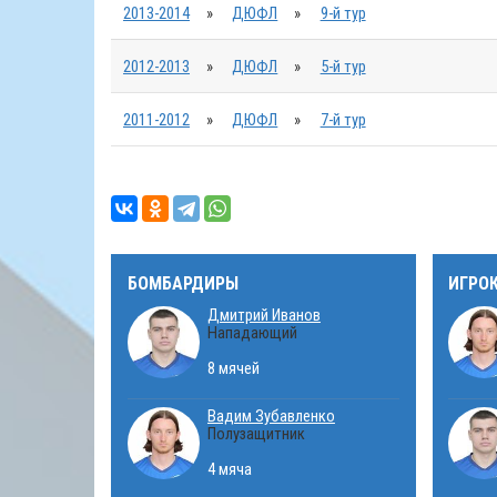
2013-2014
»
ДЮФЛ
»
9-й тур
2012-2013
»
ДЮФЛ
»
5-й тур
2011-2012
»
ДЮФЛ
»
7-й тур
БОМБАРДИРЫ
ИГРО
Дмитрий Иванов
Нападающий
8 мячей
Вадим Зубавленко
Полузащитник
4 мяча