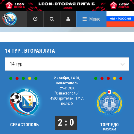
Меню
14 ТУР . ВТОРАЯ ЛИГА
2 ноября, 14:00
,
Севастополь
ст-н: СОК
"Севастополь"
4500 зрителей, 17°C,
поле: 5
2 : 0
СЕВАСТОПОЛЬ
ТОРПЕДО
ЗАПОРОЖЬЕ