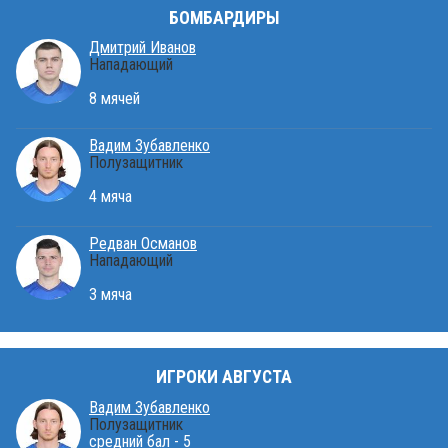
БОМБАРДИРЫ
Дмитрий Иванов
Нападающий
8 мячей
Вадим Зубавленко
Полузащитник
4 мяча
Редван Османов
Нападающий
3 мяча
ИГРОКИ АВГУСТА
Вадим Зубавленко
Полузащитник
средний бал - 5