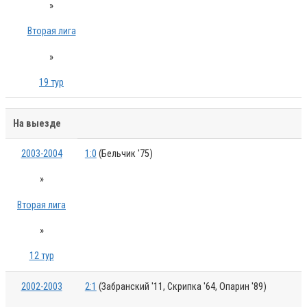
»
Вторая лига
»
19 тур
На выезде
2003-2004
1:0
(Бельчик '75)
»
Вторая лига
»
12 тур
2002-2003
2:1
(Забранский '11, Скрипка '64, Опарин '89)