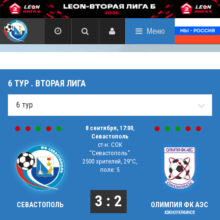
Меню
6 ТУР . ВТОРАЯ ЛИГА
8 сентября, 17:00
,
Севастополь
ст-н: СОК
"Севастополь"
2500 зрителей, 29°C,
поле: 5
3 : 2
СЕВАСТОПОЛЬ
ОЛИМПИЯ ФК АЭС
ЮЖНОУКРАИНСК