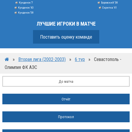
Кунденок '7
Боровский '38
Кунденок '43
Скрипка '41
Кунденок '58
ЛУЧШИЕ ИГРОКИ В МАТЧЕ
Поставить оценку команде
»
Вторая лига (2002-2003)
»
6 тур
»
Севастополь -
Олимпия ФК АЭС
До матча
Отчёт
Протокол