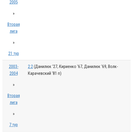
2005
»
Вторая
лига
»
21 тур
2003-
2:2
(Данилюк '27, Кириенко '67, Данилюк '69, Волк-
2004
Карачевский '81 п)
»
Вторая
лига
»
7 тур