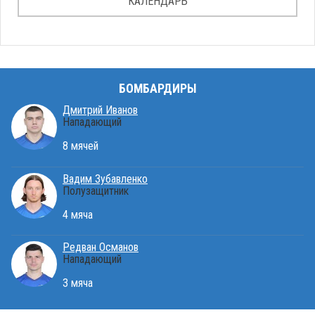
КАЛЕНДАРЬ
БОМБАРДИРЫ
Дмитрий Иванов
Нападающий
8 мячей
Вадим Зубавленко
Полузащитник
4 мяча
Редван Османов
Нападающий
3 мяча