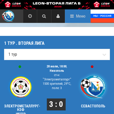
Меню
1 ТУР . ВТОРАЯ ЛИГА
28 июля, 18:00
,
Никополь
ст-н:
"Электрометаллург"
1500 зрителей, 29°C,
поле: 3
3 : 0
ЭЛЕКТРОМЕТАЛЛУРГ-
СЕВАСТОПОЛЬ
НЗФ
НИКОПОЛЬ