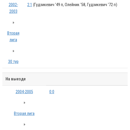
2002-
2:1
(Гудзикевич '49 п, Олейник '58, Гудзикевич '72 п)
2003
»
Вторая
лига
»
30 тур
На выезде
2004-2005
0:0
»
Вторая лига
»