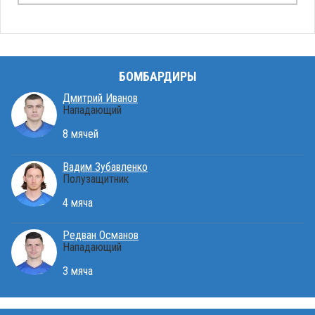
БОМБАРДИРЫ
Дмитрий Иванов
Нападающий
8 мячей
Вадим Зубавленко
Полузащитник
4 мяча
Редван Османов
Нападающий
3 мяча