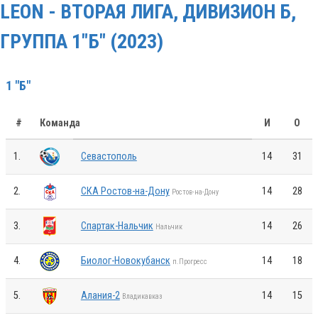
LEON - ВТОРАЯ ЛИГА, ДИВИЗИОН Б,
ГРУППА 1"Б" (2023)
1 "Б"
#
Команда
И
О
1.
Севастополь
14
31
2.
СКА Ростов-на-Дону
14
28
Ростов-на-Дону
3.
Спартак-Нальчик
14
26
Нальчик
4.
Биолог-Новокубанск
14
18
п.Прогресс
5.
Алания-2
14
15
Владикавказ