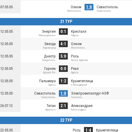
1:0
07.05.05
Олком
Севастополь
Мелитополь
Севастополь
21 ТУР
0:1
12.05.05
Энергия
Кристалл
Южноукраинск
Херсон
4:1
12.05.05
Звезда
Олком
Кировоград
Мелитополь
5:0
12.05.05
Днестр
Рось
Овидиополь
Белая Церковь
0:0
12.05.05
Горняк
Реал
Кривой Рог
Одесса
1:2
12.05.05
Пальмира
Крымтеплица
Одесса
п.Молодежное
1:0
12.05.05
Севастополь
Электрометаллург-НЗФ
Севастополь
Никополь
2:1
26.07.12
Титан
Александрия
Армянск
Александрия
22 ТУР
1:4
22.05.05
Рось
Крымтеплица