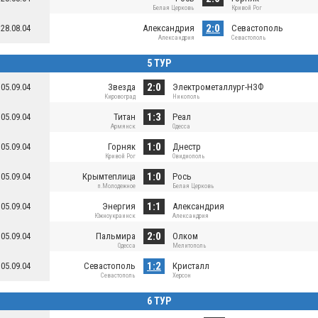
Белая Церковь
Кривой Рог
2:0
28.08.04
Александрия
Севастополь
Александрия
Севастополь
5 ТУР
2:0
05.09.04
Звезда
Электрометаллург-НЗФ
Кировоград
Никополь
1:3
05.09.04
Титан
Реал
Армянск
Одесса
1:0
05.09.04
Горняк
Днестр
Кривой Рог
Овидиополь
1:0
05.09.04
Крымтеплица
Рось
п.Молодежное
Белая Церковь
1:1
05.09.04
Энергия
Александрия
Южноукраинск
Александрия
2:0
05.09.04
Пальмира
Олком
Одесса
Мелитополь
1:2
05.09.04
Севастополь
Кристалл
Севастополь
Херсон
6 ТУР