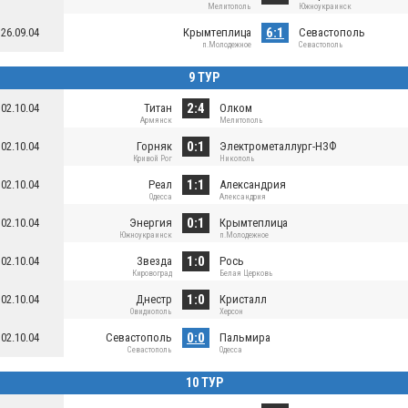
Мелитополь
Южноукраинск
6:1
26.09.04
Крымтеплица
Севастополь
п.Молодежное
Севастополь
9 ТУР
2:4
02.10.04
Титан
Олком
Армянск
Мелитополь
0:1
02.10.04
Горняк
Электрометаллург-НЗФ
Кривой Рог
Никополь
1:1
02.10.04
Реал
Александрия
Одесса
Александрия
0:1
02.10.04
Энергия
Крымтеплица
Южноукраинск
п.Молодежное
1:0
02.10.04
Звезда
Рось
Кировоград
Белая Церковь
1:0
02.10.04
Днестр
Кристалл
Овидиополь
Херсон
0:0
02.10.04
Севастополь
Пальмира
Севастополь
Одесса
10 ТУР