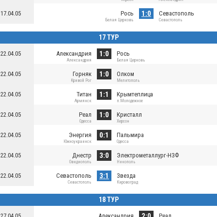
1:0
17.04.05
Рось
Севастополь
Белая Церковь
Севастополь
17 ТУР
1:0
22.04.05
Александрия
Рось
Александрия
Белая Церковь
1:0
22.04.05
Горняк
Олком
Кривой Рог
Мелитополь
1:1
22.04.05
Титан
Крымтеплица
Армянск
п.Молодежное
1:0
22.04.05
Реал
Кристалл
Одесса
Херсон
0:1
22.04.05
Энергия
Пальмира
Южноукраинск
Одесса
3:0
22.04.05
Днестр
Электрометаллург-НЗФ
Овидиополь
Никополь
3:1
22.04.05
Севастополь
Звезда
Севастополь
Кировоград
18 ТУР
2:0
27.04.05
Александрия
Реал