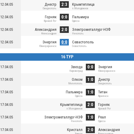
2:3
12.04.05
Днестр
Крымтеплица
Овидиополь
п.Молодежное
0:0
12.04.05
Горняк
Пальмира
Кривой Рог
Одесса
2:0
12.04.05
Александрия
Электрометаллург-НЗФ
Александрия
Никополь
0:0
12.04.05
Энергия
Севастополь
Южноукраинск
Севастополь
16 ТУР
0:0
17.04.05
Звезда
Энергия
Кировоград
Южноукраинск
1:0
17.04.05
Олком
Днестр
Мелитополь
Овидиополь
1:0
17.04.05
Пальмира
Титан
Одесса
Армянск
2:0
17.04.05
Крымтеплица
Горняк
п.Молодежное
Кривой Рог
1:0
17.04.05
Электрометаллург-НЗФ
Реал
Никополь
Одесса
2:0
17.04.05
Кристалл
Александрия
Херсон
Александрия