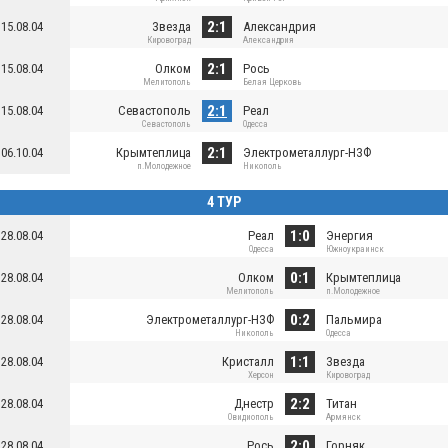
2:1
15.08.04
Звезда
Александрия
Кировоград
Александрия
2:1
15.08.04
Олком
Рось
Мелитополь
Белая Церковь
2:1
15.08.04
Севастополь
Реал
Севастополь
Одесса
2:1
06.10.04
Крымтеплица
Электрометаллург-НЗФ
п.Молодежное
Никополь
4 ТУР
1:0
28.08.04
Реал
Энергия
Одесса
Южноукраинск
0:1
28.08.04
Олком
Крымтеплица
Мелитополь
п.Молодежное
0:2
28.08.04
Электрометаллург-НЗФ
Пальмира
Никополь
Одесса
1:1
28.08.04
Кристалл
Звезда
Херсон
Кировоград
2:2
28.08.04
Днестр
Титан
Овидиополь
Армянск
2:0
28.08.04
Рось
Горняк