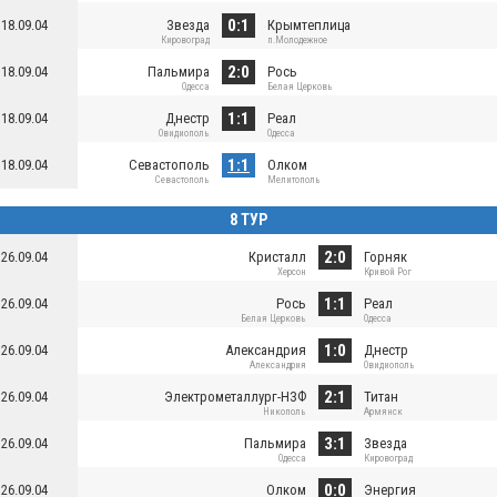
0:1
18.09.04
Звезда
Крымтеплица
Кировоград
п.Молодежное
2:0
18.09.04
Пальмира
Рось
Одесса
Белая Церковь
1:1
18.09.04
Днестр
Реал
Овидиополь
Одесса
1:1
18.09.04
Севастополь
Олком
Севастополь
Мелитополь
8 ТУР
2:0
26.09.04
Кристалл
Горняк
Херсон
Кривой Рог
1:1
26.09.04
Рось
Реал
Белая Церковь
Одесса
1:0
26.09.04
Александрия
Днестр
Александрия
Овидиополь
2:1
26.09.04
Электрометаллург-НЗФ
Титан
Никополь
Армянск
3:1
26.09.04
Пальмира
Звезда
Одесса
Кировоград
0:0
26.09.04
Олком
Энергия