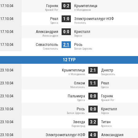
0:2
17.10.04
Горняк
Крымтеплица
Кривой Рог
п.Молодежное
1:0
17.10.04
Реал
Электрометаллург-НЗФ
Одесса
Никополь
0:0
17.10.04
Александрия
Кристалл
Александрия
Херсон
2:1
17.10.04
Севастополь
Рось
Севастополь
Белая Церковь
12 ТУР
2:1
23.10.04
Крымтеплица
Днестр
п.Молодежное
Овидиополь
1:1
23.10.04
Олком
Реал
Мелитополь
Одесса
0:0
23.10.04
Пальмира
Горняк
Одесса
Кривой Рог
0:0
23.10.04
Рось
Кристалл
Белая Церковь
Херсон
3:2
23.10.04
Звезда
Титан
Кировоград
Армянск
4:0
23.10.04
Электрометаллург-НЗФ
Александрия