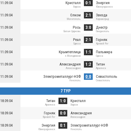
0:1
11.09.04
Кристалл
Энергия
Херсон
Южноукраинск
2:1
11.09.04
Олком
Звезда
Мелитополь
Кировоград
3:0
11.09.04
Рось
Днестр
Белая Церковь
Овидиополь
2:1
11.09.04
Реал
Горняк
Одесса
Кривой Рог
1:1
11.09.04
Крымтеплица
Пальмира
п.Молодежное
Одесса
1:2
11.09.04
Александрия
Титан
Александрия
Армянск
0:0
11.09.04
Электрометаллург-НЗФ
Севастополь
Никополь
Севастополь
7 ТУР
1:0
18.09.04
Титан
Кристалл
Армянск
Херсон
0:0
18.09.04
Горняк
Александрия
Кривой Рог
Александрия
0:1
18.09.04
Энергия
Электрометаллург-НЗФ
Южноукраинск
Никополь