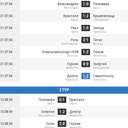
1:0
31.07.04
Александрия
Пальмира
Александрия
Одесса
1:2
31.07.04
Кристалл
Крымтеплица
Херсон
п.Молодежное
1:0
31.07.04
Реал
Звезда
Одесса
Кировоград
3:1
31.07.04
Рось
Титан
Белая Церковь
Армянск
1:2
31.07.04
Электрометаллург-НЗФ
Олком
Никополь
Мелитополь
0:0
31.07.04
Горняк
Энергия
Кривой Рог
Южноукраинск
1:2
31.07.04
Днестр
Севастополь
Овидиополь
Севастополь
3 ТУР
0:1
15.08.04
Пальмира
Кристалл
Одесса
Херсон
1:2
15.08.04
Энергия
Днестр
Южноукраинск
Овидиополь
3:0
15.08.04
Титан
Горняк
Армянск
Кривой Рог