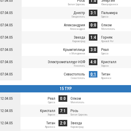
1:0
07.04.05
Рось
Энергия
Белая Церковь
Южноукраинск
3:1
07.04.05
Днестр
Пальмира
Овидиополь
Одесса
0:0
07.04.05
Александрия
Олком
Александрия
Мелитополь
1:4
07.04.05
Звезда
Горняк
Кировоград
Кривой Рог
3:0
07.04.05
Крымтеплица
Реал
п.Молодежное
Одесса
4:0
07.04.05
Электрометаллург-НЗФ
Кристалл
Никополь
Херсон
0:1
07.04.05
Севастополь
Титан
Севастополь
Армянск
15 ТУР
0:0
12.04.05
Реал
Олком
Одесса
Мелитополь
7:1
12.04.05
Кристалл
Рось
Херсон
Белая Церковь
2:0
12.04.05
Титан
Звезда
Армянск
Кировоград