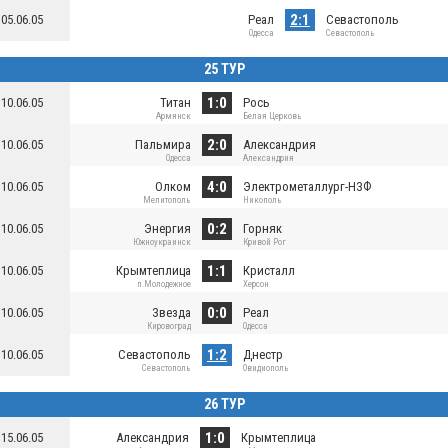
2:1
05.06.05
Реал
Севастополь
Одесса
Севастополь
25 ТУР
1:0
10.06.05
Титан
Рось
Армянск
Белая Церковь
2:0
10.06.05
Пальмира
Александрия
Одесса
Александрия
4:0
10.06.05
Олком
Электрометаллург-НЗФ
Мелитополь
Никополь
0:2
10.06.05
Энергия
Горняк
Южноукраинск
Кривой Рог
1:1
10.06.05
Крымтеплица
Кристалл
п.Молодежное
Херсон
0:0
10.06.05
Звезда
Реал
Кировоград
Одесса
1:2
10.06.05
Севастополь
Днестр
Севастополь
Овидиополь
26 ТУР
1:0
15.06.05
Александрия
Крымтеплица