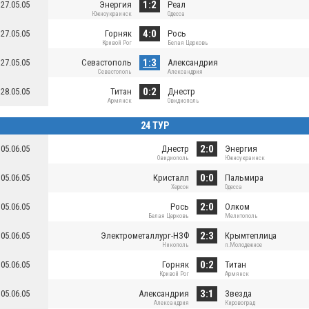
1:2
27.05.05
Энергия
Реал
Южноукраинск
Одесса
4:0
27.05.05
Горняк
Рось
Кривой Рог
Белая Церковь
1:3
27.05.05
Севастополь
Александрия
Севастополь
Александрия
0:2
28.05.05
Титан
Днестр
Армянск
Овидиополь
24 ТУР
2:0
05.06.05
Днестр
Энергия
Овидиополь
Южноукраинск
0:0
05.06.05
Кристалл
Пальмира
Херсон
Одесса
2:0
05.06.05
Рось
Олком
Белая Церковь
Мелитополь
2:3
05.06.05
Электрометаллург-НЗФ
Крымтеплица
Никополь
п.Молодежное
0:2
05.06.05
Горняк
Титан
Кривой Рог
Армянск
3:1
05.06.05
Александрия
Звезда
Александрия
Кировоград