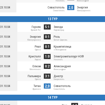
Никополь
Александрия
2:0
23.10.04
Севастополь
Энергия
Севастополь
Южноукраинск
13 ТУР
5:1
31.10.04
Горняк
Звезда
Кривой Рог
Кировоград
0:1
31.10.04
Энергия
Рось
Южноукраинск
Белая Церковь
0:1
31.10.04
Реал
Крымтеплица
Одесса
п.Молодежное
1:0
31.10.04
Кристалл
Электрометаллург-НЗФ
Херсон
Никополь
0:2
31.10.04
Олком
Александрия
Мелитополь
Александрия
3:1
31.10.04
Пальмира
Днестр
Одесса
Овидиополь
2:0
31.10.04
Титан
Севастополь
Армянск
Севастополь
14 ТУР