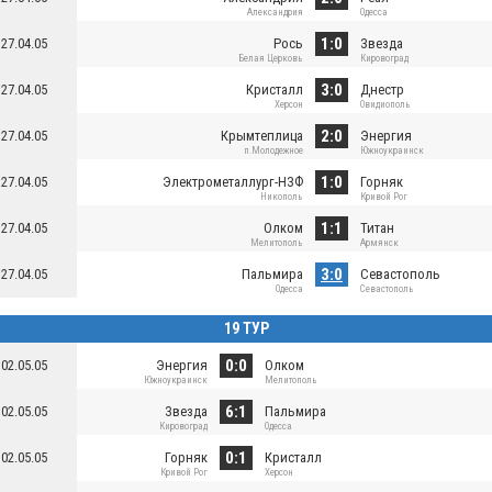
Александрия
Одесса
1:0
27.04.05
Рось
Звезда
Белая Церковь
Кировоград
3:0
27.04.05
Кристалл
Днестр
Херсон
Овидиополь
2:0
27.04.05
Крымтеплица
Энергия
п.Молодежное
Южноукраинск
1:0
27.04.05
Электрометаллург-НЗФ
Горняк
Никополь
Кривой Рог
1:1
27.04.05
Олком
Титан
Мелитополь
Армянск
3:0
27.04.05
Пальмира
Севастополь
Одесса
Севастополь
19 ТУР
0:0
02.05.05
Энергия
Олком
Южноукраинск
Мелитополь
6:1
02.05.05
Звезда
Пальмира
Кировоград
Одесса
0:1
02.05.05
Горняк
Кристалл
Кривой Рог
Херсон