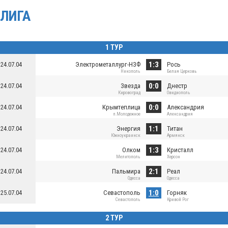
ЛИГА
1 ТУР
1:3
24.07.04
Электрометаллург-НЗФ
Рось
Никополь
Белая Церковь
0:0
24.07.04
Звезда
Днестр
Кировоград
Овидиополь
0:0
24.07.04
Крымтеплица
Александрия
п.Молодежное
Александрия
1:1
24.07.04
Энергия
Титан
Южноукраинск
Армянск
1:3
24.07.04
Олком
Кристалл
Мелитополь
Херсон
2:1
24.07.04
Пальмира
Реал
Одесса
Одесса
1:0
25.07.04
Севастополь
Горняк
Севастополь
Кривой Рог
2 ТУР