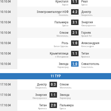
1:1
10.10.04
Кристалл
Реал
Херсон
Одесса
4:2
10.10.04
Электрометаллург-НЗФ
Днестр
Никополь
Овидиополь
3:1
10.10.04
Пальмира
Энергия
Одесса
Южноукраинск
2:1
10.10.04
Олком
Горняк
Мелитополь
Кривой Рог
1:0
10.10.04
Рось
Александрия
Белая Церковь
Александрия
1:1
10.10.04
Крымтеплица
Титан
п.Молодежное
Армянск
1:0
10.10.04
Звезда
Севастополь
Кировоград
Севастополь
11 ТУР
0:3
17.10.04
Днестр
Олком
Овидиополь
Мелитополь
1:1
17.10.04
Энергия
Звезда
Южноукраинск
Кировоград
2:0
17.10.04
Титан
Пальмира
Армянск
Одесса