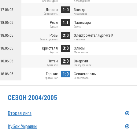
Александрия
п.Молодежное
1:0
17.06.05
Днестр
Звезда
Овидиополь
Кировоград
1:1
18.06.05
Реал
Пальмира
Одесса
Одесса
2:0
18.06.05
Рось
Электрометаллург-НЗФ
Белая Церковь
Никополь
3:0
18.06.05
Кристалл
Олком
Херсон
Мелитополь
2:0
18.06.05
Титан
Энергия
Армянск
Южноукраинск
1:0
18.06.05
Горняк
Севастополь
Кривой Рог
Севастополь
СЕЗОН 2004/2005
Вторая лига
Кубок Украины