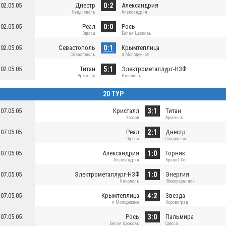
0:2
02.05.05
Днестр
Александрия
Овидиополь
Александрия
0:0
02.05.05
Реал
Рось
Одесса
Белая Церковь
0:1
02.05.05
Севастополь
Крымтеплица
Севастополь
п.Молодежное
5:1
02.05.05
Титан
Электрометаллург-НЗФ
Армянск
Никополь
20 ТУР
3:1
07.05.05
Кристалл
Титан
Херсон
Армянск
2:1
07.05.05
Реал
Днестр
Одесса
Овидиополь
1:0
07.05.05
Александрия
Горняк
Александрия
Кривой Рог
1:0
07.05.05
Электрометаллург-НЗФ
Энергия
Никополь
Южноукраинск
4:2
07.05.05
Крымтеплица
Звезда
п.Молодежное
Кировоград
3:0
07.05.05
Рось
Пальмира
Белая Церковь
Одесса