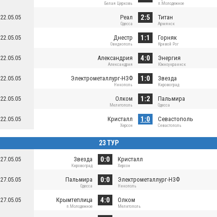
Белая Церковь
п.Молодежное
2:5
22.05.05
Реал
Титан
Одесса
Армянск
1:1
22.05.05
Днестр
Горняк
Овидиополь
Кривой Рог
4:0
22.05.05
Александрия
Энергия
Александрия
Южноукраинск
1:0
22.05.05
Электрометаллург-НЗФ
Звезда
Никополь
Кировоград
1:2
22.05.05
Олком
Пальмира
Мелитополь
Одесса
1:0
22.05.05
Кристалл
Севастополь
Херсон
Севастополь
23 ТУР
0:0
27.05.05
Звезда
Кристалл
Кировоград
Херсон
0:0
27.05.05
Пальмира
Электрометаллург-НЗФ
Одесса
Никополь
4:0
27.05.05
Крымтеплица
Олком
п.Молодежное
Мелитополь