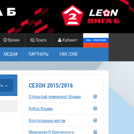
Время
Поиск
Кабинет
МЕДИА
ПАРТНЕРЫ
FAN ZONE
СЕЗОН 2015/2016
Открытый чемпионат Крыма
Кубок Крыма
Контрольные матчи
Мемориал В.Юрковского