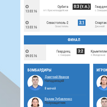
0:3 (т.п.)
Орбита
Гварде
пгт.Красногвардейское
с.Скворцов
13.03.16
3:1
Севастополь-2
Спарта
Севастополь
Джанкой
13.03.16
ФИНАЛ
3:2
Гвардеец
Крымтепли
с.Скворцово
п.Молодежное
09.05.16
БОМБАРДИРЫ
ИГРО
Дмитрий Иванов
Нападающий
8 мячей
Вадим Зубавленко
Полузащитник