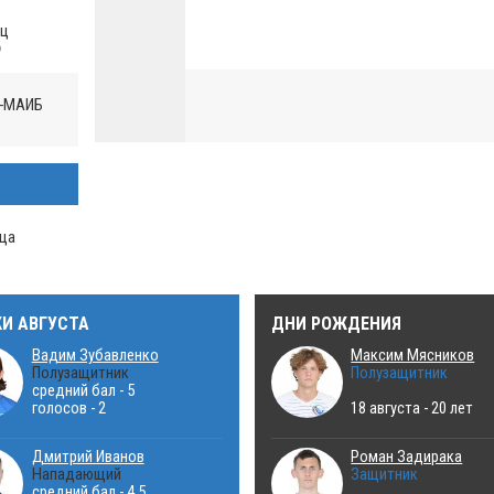
ец
о
к-МАИБ
ца
КИ АВГУСТА
ДНИ РОЖДЕНИЯ
Вадим Зубавленко
Максим Мясников
Полузащитник
Полузащитник
средний бал - 5
голосов - 2
18 августа - 20 лет
Дмитрий Иванов
Роман Задирака
Нападающий
Защитник
средний бал - 4.5