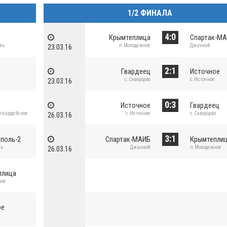
1/2 ФИНАЛА
4:0
Крымтеплица
Спартак-М
ль
п.Молодежное
Джанкой
23.03.16
2:1
р
Гвардеец
Источное
с.Скворцово
с.Источное
23.03.16
0:3
Источное
Гвардеец
огвардейское
с.Источное
с.Скворцово
26.03.16
3:1
поль-2
Спартак-МАИБ
Крымтепли
ль
Джанкой
п.Молодежное
26.03.16
плица
ное
ое