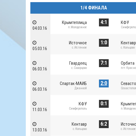
1/4 ФИНАЛА
4:1
Крымтеплица
КФУ
п.Молодежное
Симферопо
04.03.16
1:0
Источное
Кентав
с.Источное
с.Кольцово
05.03.16
7:1
Гвардеец
Орбита
с.Скворцово
пгт.Красн
06.03.16
2:0
Спартак-МАИБ
Севасто
Джанкой
Севастопо
06.03.16
0:1
КФУ
Крымте
Симферополь
п.Молодеж
11.03.16
6:2
Кентавр
Источн
с.Кольцово
с.Источное
13.03.16