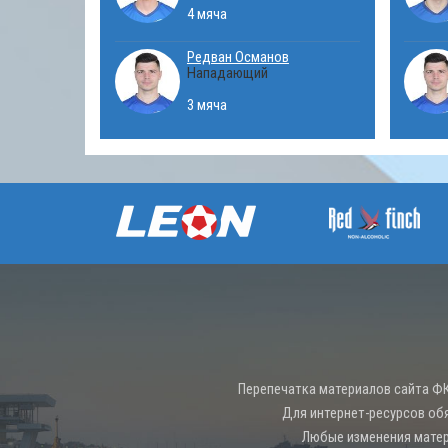
4 мяча
Редван Османов
Нападающий
3 мяча
Перепечатка материалов сайта ФК
Для интернет-ресурсов об
Любые изменения матер