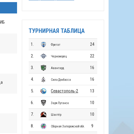
АИБ
ТУРНИРНАЯ ТАБЛИЦА
1.
24
Фрегат
2.
22
Черноморец
3.
16
Авангард
4.
16
Сила Донбасса
ца
5.
Севастополь-2
13
6.
10
Заря Луганск
7.
10
Шахтёр
8.
9
Сборная Запорожской обл.