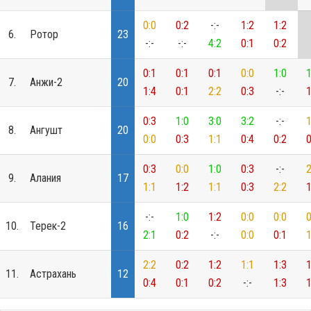
0:0
0:2
-:-
1:2
1:2
6.
Ротор
23
-:-
-:-
4:2
0:1
0:2
0:1
0:1
0:1
0:0
1:0
1
7.
Анжи-2
20
1:4
0:1
2:2
0:3
-:-
1
0:3
1:0
3:0
3:2
-:-
1
8.
Ангушт
20
0:0
0:3
1:1
0:4
0:2
0
0:3
0:0
1:0
0:3
-:-
2
9.
Алания
17
1:1
1:2
1:1
0:3
2:2
1
-:-
1:0
1:2
0:0
0:0
0
10.
Терек-2
16
2:1
0:2
-:-
0:0
0:1
1
2:2
0:2
1:2
1:1
1:3
1
11.
Астрахань
12
0:4
0:1
0:2
-:-
1:3
1