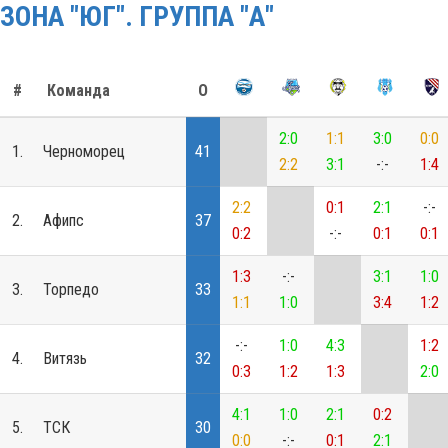
ЗОНА "ЮГ". ГРУППА "А"
#
Команда
О
2:0
1:1
3:0
0:0
1.
Черноморец
41
2:2
3:1
-:-
1:4
2:2
0:1
2:1
-:-
2.
Афипс
37
0:2
-:-
0:1
0:1
1:3
-:-
3:1
1:0
3.
Торпедо
33
1:1
1:0
3:4
1:2
-:-
1:0
4:3
1:2
4.
Витязь
32
0:3
1:2
1:3
2:0
4:1
1:0
2:1
0:2
5.
ТСК
30
0:0
-:-
0:1
2:1