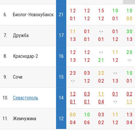
1:2
1:2
1:5
1:0
1:0
6.
Биолог-Новокубанск
21
0:1
1:2
1:2
0:1
0:0
1:1
0:1
-:-
0:1
3:0
7.
Дружба
17
1:3
0:1
0:1
1:2
1:3
1:2
1:2
-:-
1:1
2:0
8.
Краснодар-2
16
1:3
1:2
2:1
1:2
-:-
2:3
0:3
2:2
-:-
1:0
9.
Сочи
15
-:-
1:2
0:2
1:3
0:1
1:2
0:3
1:1
0:1
0:2
10.
Севастополь
14
0:1
0:1
0:4
-:-
1:1
0:0
1:0
0:3
1:1
1:3
11.
Жемчужина
12
0:4
0:6
0:2
1:2
0:4