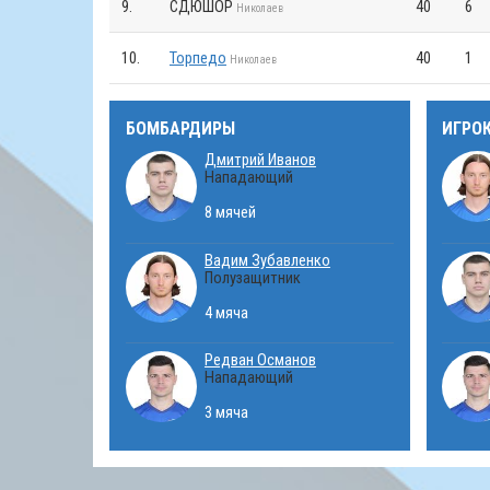
9.
СДЮШОР
40
6
Николаев
10.
Торпедо
40
1
Николаев
БОМБАРДИРЫ
ИГРО
Дмитрий Иванов
Нападающий
8 мячей
Вадим Зубавленко
Полузащитник
4 мяча
Редван Османов
Нападающий
3 мяча