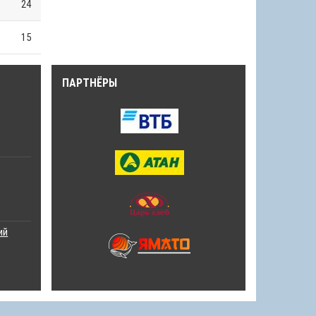
24
15
ПАРТНЁРЫ
ий