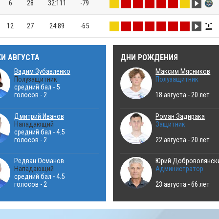
6
28
32:111
-79
12
27
24:89
-65
КИ АВГУСТА
ДНИ РОЖДЕНИЯ
Вадим Зубавленко
Максим Мясников
Полузащитник
Полузащитник
средний бал - 5
голосов - 2
18 августа - 20 лет
Дмитрий Иванов
Роман Задирака
Нападающий
Защитник
средний бал - 4.5
голосов - 2
22 августа - 20 лет
Редван Османов
Юрий Доброволянск
Нападающий
Администратор
средний бал - 4.5
голосов - 2
23 августа - 66 лет