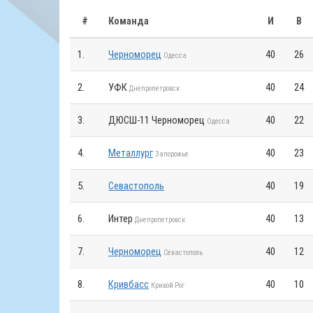
#
Команда
И
В
1.
Черноморец
40
26
Одесса
2.
УФК
40
24
Днепропетровск
3.
ДЮСШ-11 Черноморец
40
22
Одесса
4.
Металлург
40
23
Запорожье
5.
Севастополь
40
19
6.
Интер
40
13
Днепропетровск
7.
Черноморец
40
12
Севастополь
8.
Кривбасс
40
10
Кривой Рог