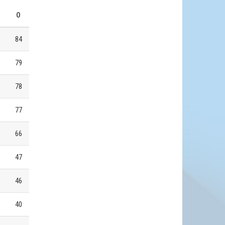
О
84
79
78
77
66
47
46
40