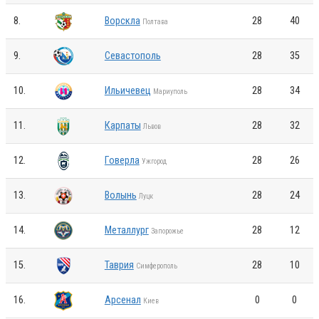
8.
Ворскла
28
40
Полтава
9.
Севастополь
28
35
10.
Ильичевец
28
34
Мариуполь
11.
Карпаты
28
32
Львов
12.
Говерла
28
26
Ужгород
13.
Волынь
28
24
Луцк
14.
Металлург
28
12
Запорожье
15.
Таврия
28
10
Симферополь
16.
Арсенал
0
0
Киев