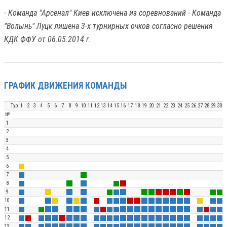
- Команда "Арсенал" Киев исключена из соревнований - Команда
"Волынь" Луцк лишена 3-х турнирных очков согласно решения
КДК ФФУ от 06.05.2014 г.
ГРАФИК ДВИЖЕНИЯ КОМАНДЫ
Тур
1
2
3
4
5
6
7
8
9
10
11
12
13
14
15
16
17
18
19
20
21
22
23
24
25
26
27
28
29
30
№
1
2
3
4
5
6
7
8
9
10
11
12
13