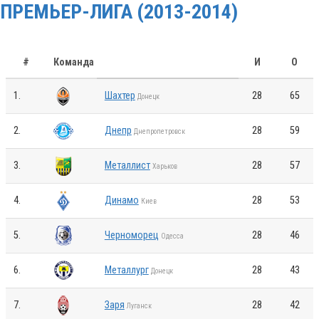
ПРЕМЬЕР-ЛИГА (2013-2014)
#
Команда
И
О
1.
Шахтер
28
65
Донецк
2.
Днепр
28
59
Днепропетровск
3.
Металлист
28
57
Харьков
4.
Динамо
28
53
Киев
5.
Черноморец
28
46
Одесса
6.
Металлург
28
43
Донецк
7.
Заря
28
42
Луганск