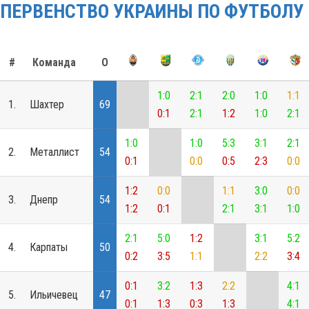
ПЕРВЕНСТВО УКРАИНЫ ПО ФУТБОЛУ
#
Команда
О
1:0
2:1
2:0
1:0
1:1
1.
Шахтер
69
0:1
2:1
1:2
1:0
2:1
1:0
1:0
5:3
3:1
2:1
2.
Металлист
54
0:1
0:0
0:5
2:3
0:0
1:2
0:0
1:1
3:0
0:0
3.
Днепр
54
1:2
0:1
2:1
3:1
1:0
2:1
5:0
1:2
3:1
5:2
4.
Карпаты
50
0:2
3:5
1:1
2:2
3:4
0:1
3:2
1:3
2:2
4:1
5.
Ильичевец
47
0:1
1:3
0:3
1:3
4:1