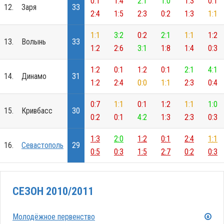
0:1
1:4
2:1
1:0
1:3
0:1
12.
Заря
33
2:4
1:5
2:3
0:2
1:3
1:1
1:1
3:2
0:2
2:1
1:1
1:2
13.
Волынь
33
1:2
2:6
3:1
1:8
1:4
0:3
1:2
0:1
1:2
0:1
2:1
4:1
14.
Динамо
31
1:2
2:4
0:0
1:1
2:3
0:4
0:7
1:1
0:1
1:2
1:1
1:0
15.
Кривбасс
30
0:2
0:1
4:2
1:3
2:3
0:3
1:3
2:0
1:2
0:1
2:4
1:1
16.
Севастополь
29
0:5
0:3
1:5
2:7
0:2
0:3
СЕЗОН 2010/2011
Молодёжное первенство