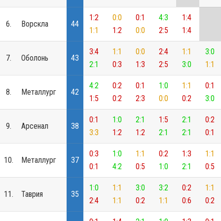
1:2
0:0
0:1
4:3
1:4
6.
Ворскла
44
1:1
1:2
0:0
2:5
1:4
3:4
1:1
0:0
2:4
1:1
3:0
7.
Оболонь
43
2:1
0:3
1:3
2:5
3:0
1:1
4:2
0:2
0:1
1:0
1:1
0:1
8.
Металлург
42
1:5
0:2
2:3
0:0
0:2
3:0
0:1
1:0
2:1
1:5
2:1
0:2
9.
Арсенал
38
3:3
1:2
1:2
2:1
2:1
0:1
0:3
1:0
1:1
0:2
1:3
1:1
10.
Металлург
37
0:1
4:2
0:5
1:0
2:1
0:5
1:0
1:1
3:0
3:2
0:2
1:1
11.
Таврия
35
2:4
1:1
0:2
1:1
0:6
0:2