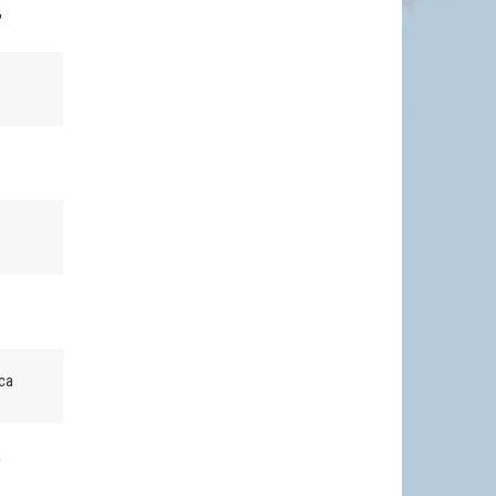
д
са
а