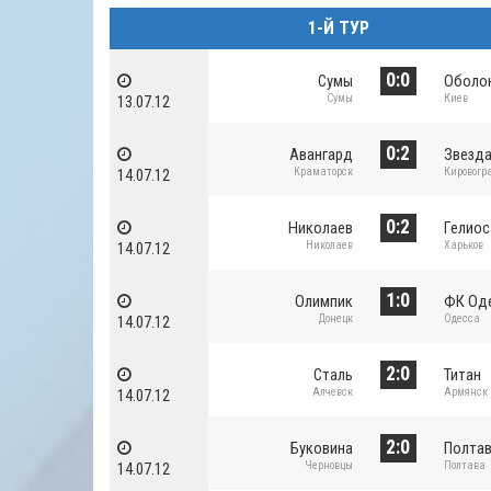
1-Й ТУР
0:0
Сумы
Оболо
Сумы
Киев
13.07.12
0:2
Авангард
Звезд
Краматорск
Кировогр
14.07.12
0:2
Николаев
Гелиос
Николаев
Харьков
14.07.12
1:0
Олимпик
ФК Од
Донецк
Одесса
14.07.12
2:0
Сталь
Титан
Алчевск
Армянск
14.07.12
2:0
Буковина
Полта
Черновцы
Полтава
14.07.12