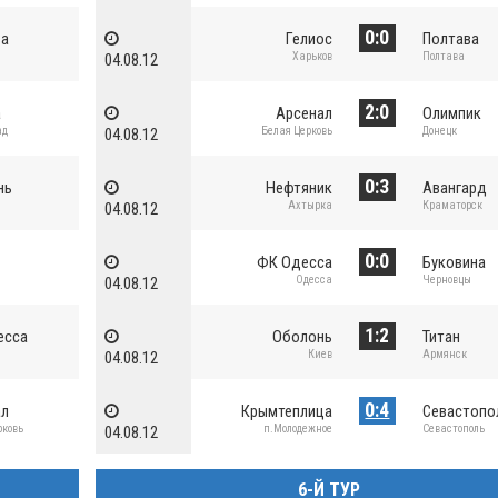
0:0
ва
Гелиос
Полтава
Харьков
Полтава
04.08.12
2:0
а
Арсенал
Олимпик
ад
Белая Церковь
Донецк
04.08.12
0:3
нь
Нефтяник
Авангард
Ахтырка
Краматорск
04.08.12
0:0
ФК Одесса
Буковина
Одесса
Черновцы
04.08.12
1:2
есса
Оболонь
Титан
Киев
Армянск
04.08.12
0:4
ал
Крымтеплица
Севастопо
рковь
п.Молодежное
Севастополь
04.08.12
6-Й ТУР