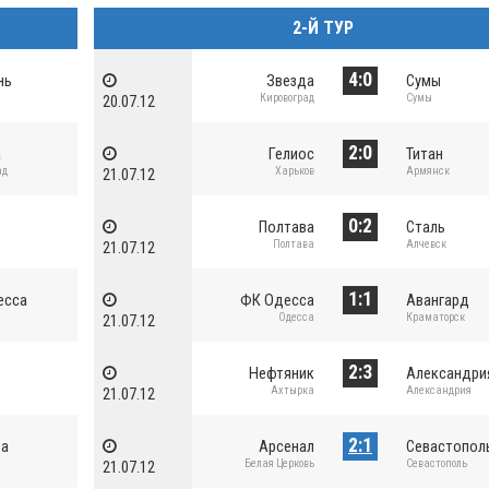
2-Й ТУР
4:0
нь
Звезда
Сумы
Кировоград
Сумы
20.07.12
2:0
а
Гелиос
Титан
ад
Харьков
Армянск
21.07.12
0:2
Полтава
Сталь
Полтава
Алчевск
21.07.12
1:1
есса
ФК Одесса
Авангард
Одесса
Краматорск
21.07.12
2:3
Нефтяник
Александри
Ахтырка
Александрия
21.07.12
2:1
ва
Арсенал
Севастопол
Белая Церковь
Севастополь
21.07.12