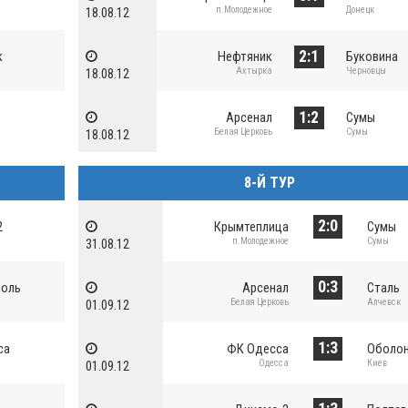
п.Молодежное
Донецк
18.08.12
2:1
к
Нефтяник
Буковина
Ахтырка
Черновцы
18.08.12
1:2
Арсенал
Сумы
Белая Церковь
Сумы
18.08.12
8-Й ТУР
2:0
2
Крымтеплица
Сумы
п.Молодежное
Сумы
31.08.12
0:3
поль
Арсенал
Сталь
Белая Церковь
Алчевск
01.09.12
1:3
са
ФК Одесса
Оболо
Одесса
Киев
01.09.12