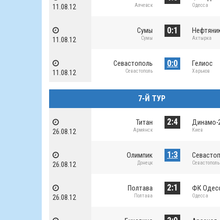
Алчевск
Одесса
11.08.12
0:1
Сумы
Нефтяни
Сумы
Ахтырка
11.08.12
0:0
Севастополь
Гелиос
Севастополь
Харьков
11.08.12
7-Й ТУР
2:4
Титан
Динамо-
Армянск
Киев
26.08.12
1:3
Олимпик
Севасто
Донецк
Севастополь
26.08.12
2:1
Полтава
ФК Одес
Полтава
Одесса
26.08.12