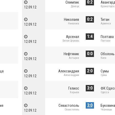
0:2
Олимпик
Авангар
Донецк
Краматорск
12.09.12
0:2
Николаев
Титан
Николаев
Армянск
12.09.12
1:4
Арсенал
Полтава
Белая Церковь
Полтава
12.09.12
0:0
а
Нефтяник
Оболонь
Ахтырка
Киев
12.09.12
2:0
ца
Александрия
Сумы
Александрия
Сумы
12.09.12
3:0
Гелиос
ФК Одес
Харьков
Одесса
12.09.12
3:0
ия
Севастополь
Буковин
Севастополь
Черновцы
12.09.12