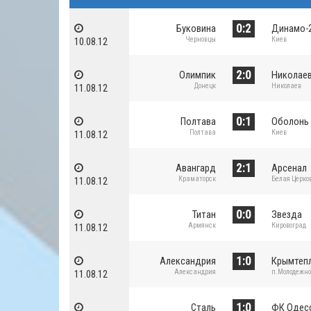
0:2
Буковина
Динамо-
Черновцы
Киев
10.08.12
2:0
Олимпик
Николае
Донецк
Николаев
11.08.12
0:1
Полтава
Оболонь
Полтава
Киев
11.08.12
2:1
Авангард
Арсенал
Краматорск
Белая Церко
11.08.12
0:0
Титан
Звезда
Армянск
Кировоград
11.08.12
1:0
Александрия
Крымтеп
Александрия
п.Молодежн
11.08.12
1:0
Сталь
ФК Одес