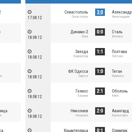
3:0
2
Севастополь
Александр
Севастополь
Александрия
17.08.12
0:0
в
Динамо-2
Сталь
Киев
Алчевск
18.08.12
1:1
Звезда
Полтава
Кировоград
Полтава
18.08.12
1:0
ФК Одесса
Титан
вь
Одесса
Армянск
18.08.12
2:1
Гелиос
Оболонь
Харьков
Киев
18.08.12
2:0
лица
Николаев
Авангард
ое
Николаев
Краматорск
18.08.12
0:1
са
Крымтеплица
Олимпик