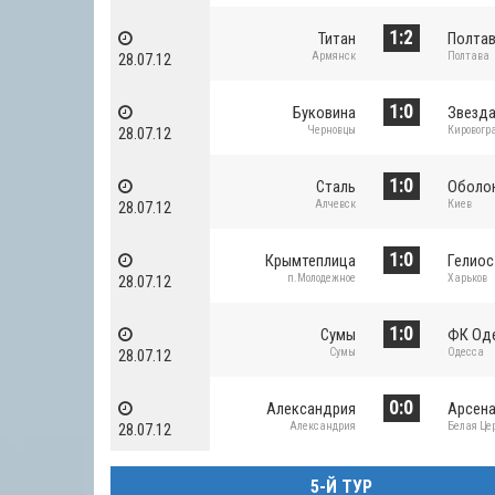
1:2
Титан
Полта
Армянск
Полтава
28.07.12
1:0
Буковина
Звезд
Черновцы
Кировогр
28.07.12
1:0
Сталь
Оболо
Алчевск
Киев
28.07.12
1:0
Крымтеплица
Гелиос
п.Молодежное
Харьков
28.07.12
1:0
Сумы
ФК Од
Сумы
Одесса
28.07.12
0:0
Александрия
Арсен
Александрия
Белая Це
28.07.12
5-Й ТУР