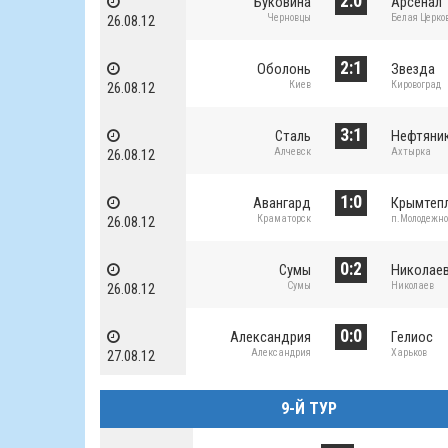
2:0
Буковина
Арсенал
Черновцы
Белая Церко
26.08.12
2:1
Оболонь
Звезда
Киев
Кировоград
26.08.12
3:1
Сталь
Нефтяни
Алчевск
Ахтырка
26.08.12
1:0
Авангард
Крымтеп
Краматорск
п.Молодежн
26.08.12
0:2
Сумы
Николае
Сумы
Николаев
26.08.12
0:0
Александрия
Гелиос
Александрия
Харьков
27.08.12
9-Й ТУР