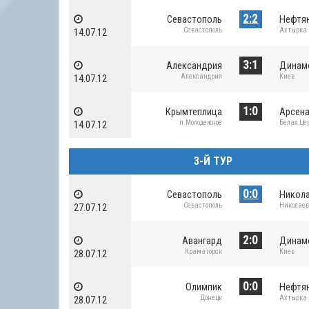
2:2
Севастополь
Нефтя
Севастополь
Ахтырка
14.07.12
3:1
Александрия
Динам
Александрия
Киев
14.07.12
1:0
Крымтеплица
Арсен
п.Молодежное
Белая Це
14.07.12
3-Й ТУР
0:0
Севастополь
Никол
Севастополь
Николае
27.07.12
2:0
Авангард
Динам
Краматорск
Киев
28.07.12
0:0
Олимпик
Нефтя
Донецк
Ахтырка
28.07.12