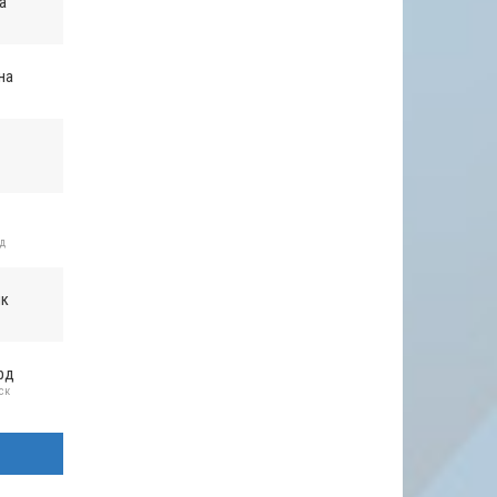
а
на
д
ик
рд
ск