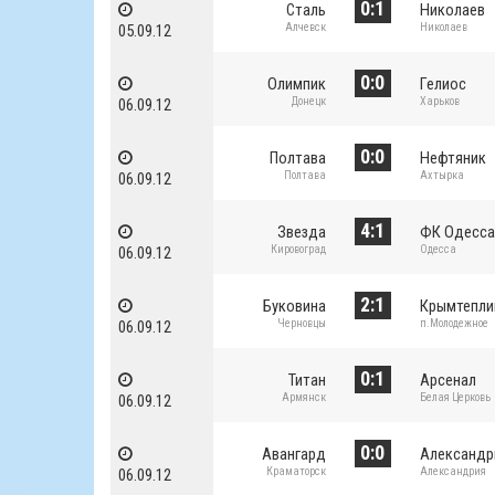
0:1
Сталь
Николаев
Алчевск
Николаев
05.09.12
0:0
Олимпик
Гелиос
Донецк
Харьков
06.09.12
0:0
Полтава
Нефтяник
Полтава
Ахтырка
06.09.12
4:1
Звезда
ФК Одесс
Кировоград
Одесса
06.09.12
2:1
Буковина
Крымтепли
Черновцы
п.Молодежное
06.09.12
0:1
Титан
Арсенал
Армянск
Белая Церковь
06.09.12
0:0
Авангард
Александр
Краматорск
Александрия
06.09.12