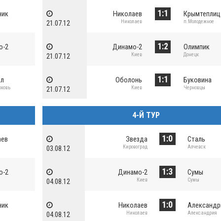
1:1
ник
Николаев
Крымтеплиц
Николаев
п.Молодежное
21.07.12
1:2
о-2
Динамо-2
Олимпик
Киев
Донецк
21.07.12
1:1
ал
Оболонь
Буковина
рковь
Киев
Черновцы
21.07.12
4-Й ТУР
1:0
аев
Звезда
Сталь
в
Кировоград
Алчевск
03.08.12
1:3
о-2
Динамо-2
Сумы
Киев
Сумы
04.08.12
1:0
ник
Николаев
Александр
Николаев
Александрия
04.08.12