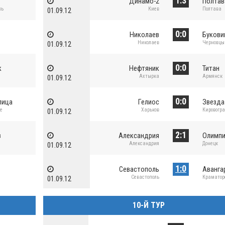
1:3
Динамо-2
Полтав
вь
Киев
Полтава
01.09.12
0:0
Николаев
Букови
Николаев
Черновцы
01.09.12
0:0
к
Нефтяник
Титан
Ахтырка
Армянск
01.09.12
0:0
лица
Гелиос
Звезда
ое
Харьков
Кировогра
01.09.12
2:1
в
Александрия
Олимп
Александрия
Донецк
01.09.12
1:0
Севастополь
Аванга
Севастополь
Краматор
01.09.12
10-Й ТУР