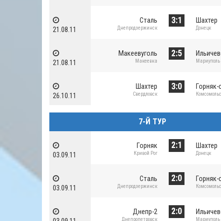
3:1
Сталь
Шахтер
Днепродзержинск
Донецк
21.08.11
2:5
Макеевуголь
Ильичев
Макеевка
Мариуполь
21.08.11
3:0
Шахтер
Горняк-
Свердловск
Комсомоль
26.10.11
7-Й ТУР
2:1
Горняк
Шахтер
Кривой Рог
Донецк
03.09.11
2:0
Сталь
Горняк-
Днепродзержинск
Комсомоль
03.09.11
2:0
Днепр-2
Ильичев
Днепропетровск
Мариуполь