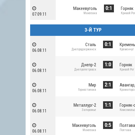
0:1
Макеевуголь
Горняк
Макеевка
Кривой Ро
07.09.11
3-Й ТУР
0:1
Сталь
Кремен
Днепродзержинск
Кременчуг
06.08.11
1:0
Днепр-2
Горняк
Днепропетровск
Кривой Рог
06.08.11
2:1
Мир
Аванга
Горностаевка
Краматорс
06.08.11
1:1
Металлург-2
Горняк-
Запорожье
Комсомоль
06.08.11
0:5
Макеевуголь
Полтав
Макеевка
Полтава
06.08.11