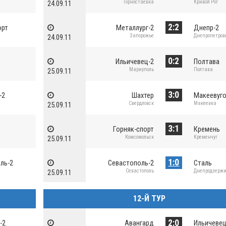
Горностаевка
Кривой Рог
24.09.11
2:2
орт
Металлург-2
Днепр-2
Запорожье
Днепропетров
24.09.11
0:2
Ильичевец-2
Полтава
Мариуполь
Полтава
25.09.11
3:0
-2
Шахтер
Макеевуг
Свердловск
Макеевка
25.09.11
3:1
Горняк-спорт
Кремень
Комсомольск
Кременчуг
25.09.11
1:0
ль-2
Севастополь-2
Сталь
Севастополь
Днепродзерж
25.09.11
12-Й ТУР
2:0
-2
Авангард
Ильичевец