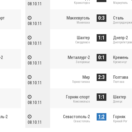
Краматорск
Мариуполь
08.10.11
0:3
орт
Макеевуголь
Сталь
Макеевка
Днепродзерж
08.10.11
1:1
Шахтер
Днепр-2
Свердловск
Днепропетров
08.10.11
0:1
-2
Металлург-2
Кремень
Запорожье
Кременчуг
08.10.11
2:3
Мир
Полтава
Горностаевка
Полтава
08.10.11
1:1
Горняк-спорт
Шахтер
Комсомольск
Донецк
08.10.11
1:2
ль-2
Севастополь-2
Горняк
Севастополь
Кривой Рог
08.10.11