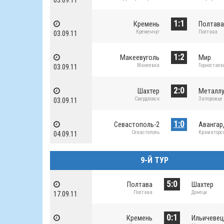
03.09.11
1:1
Кремень
Полтав
Кременчуг
Полтава
03.09.11
1:2
Макеевуголь
Мир
Макеевка
Горностаев
03.09.11
2:0
Шахтер
Металлу
Свердловск
Запорожье
03.09.11
1:0
Севастополь-2
Аванга
Севастополь
Краматорс
04.09.11
9-Й ТУР
5:0
Полтава
Шахтер
Полтава
Донецк
17.09.11
0:1
Кремень
Ильичевец