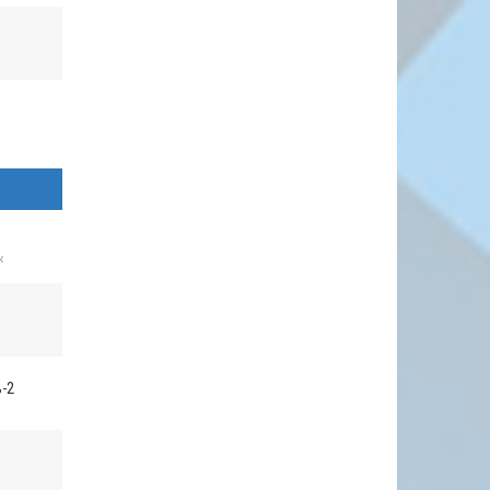
ь
к
-2