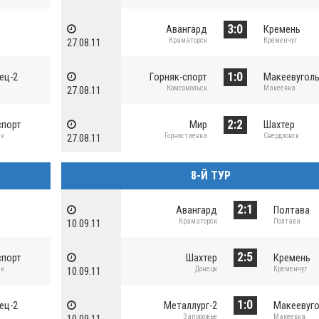
3:0
Авангард
Кремень
Краматорск
Кременчуг
27.08.11
1:0
ец-2
Горняк-спорт
Макеевугол
Комсомольск
Макеевка
27.08.11
2:2
спорт
Мир
Шахтер
ск
Горностаевка
Свердловск
27.08.11
8-Й ТУР
2:1
Авангард
Полтава
Краматорск
Полтава
10.09.11
2:5
спорт
Шахтер
Кремень
ск
Донецк
Кременчуг
10.09.11
1:0
ец-2
Металлург-2
Макеевуг
Запорожье
Макеевка