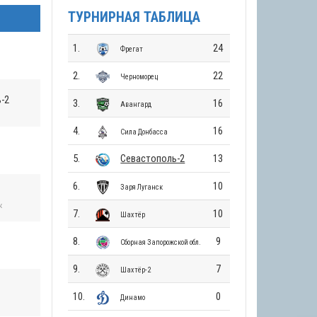
ТУРНИРНАЯ ТАБЛИЦА
1.
24
Фрегат
2.
22
Черноморец
-2
3.
16
Авангард
4.
16
Сила Донбасса
ь
5.
Севастополь-2
13
6.
10
Заря Луганск
к
7.
10
Шахтёр
8.
9
Сборная Запорожской обл.
9.
7
Шахтёр-2
10.
0
Динамо