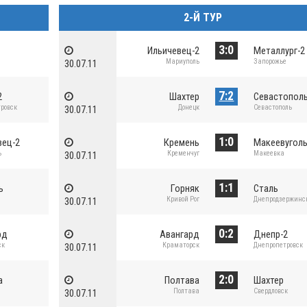
2-Й ТУР
3:0
Ильичевец-2
Металлург-2
Мариуполь
Запорожье
30.07.11
7:2
2
Шахтер
Севастополь
ровск
Донецк
Севастополь
30.07.11
1:0
вец-2
Кремень
Макеевугол
ь
Кременчуг
Макеевка
30.07.11
1:1
ь
Горняк
Сталь
г
Кривой Рог
Днепродзержинс
30.07.11
0:2
рд
Авангард
Днепр-2
ск
Краматорск
Днепропетровск
30.07.11
2:0
а
Полтава
Шахтер
Полтава
Свердловск
30.07.11