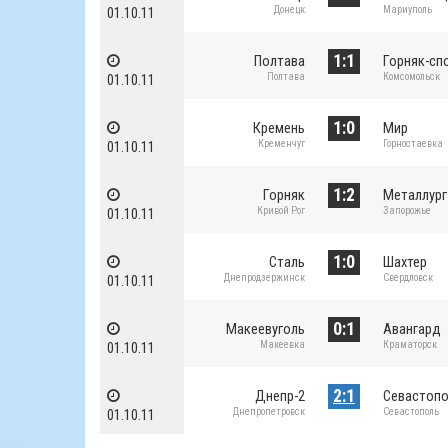
Донецк
Мариуполь
01.10.11
1:1
Полтава
Горняк-сп
Полтава
Комсомольск
01.10.11
1:0
Кремень
Мир
Кременчуг
Горностаевка
01.10.11
1:2
Горняк
Металлург
Кривой Рог
Запорожье
01.10.11
1:0
Сталь
Шахтер
Днепродзержинск
Свердловск
01.10.11
0:1
Макеевуголь
Авангард
Макеевка
Краматорск
01.10.11
2:1
Днепр-2
Севастопо
Днепропетровск
Севастополь
01.10.11