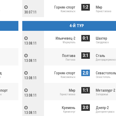
1:2
Горняк-спорт
Мир
г
Комсомольск
Горностаевка
30.07.11
4-Й ТУР
0:1
ь
Ильичевец-2
Шахтер
Мариуполь
Свердловск
13.08.11
3:1
Полтава
Сталь
Полтава
Днепродзержинс
13.08.11
2:0
рд
Горняк-спорт
Севастополь
к
Комсомольск
Севастополь
13.08.11
1:1
спорт
Мир
Металлург-2
ск
Горностаевка
Запорожье
13.08.11
3:0
а
Кремень
Днепр-2
Кременчуг
Днепропетровск
13.08.11