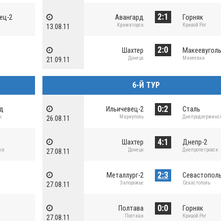
2:1
ец-2
Авангард
Горняк
Краматорск
Кривой Рог
13.08.11
2:0
Шахтер
Макеевугол
Донецк
Макеевка
21.09.11
6-Й ТУР
0:2
рд
Ильичевец-2
Сталь
к
Мариуполь
Днепродзержинс
26.08.11
4:1
Шахтер
Днепр-2
ка
Донецк
Днепропетровск
27.08.11
2:3
а
Металлург-2
Севастополь
Запорожье
Севастополь
27.08.11
0:0
ь
Полтава
Горняк
Полтава
Кривой Рог
27.08.11