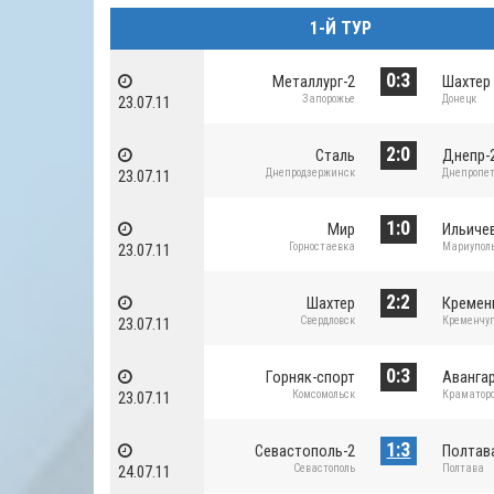
1-Й ТУР
0:3
Металлург-2
Шахтер
Запорожье
Донецк
23.07.11
2:0
Сталь
Днепр-
Днепродзержинск
Днепропет
23.07.11
1:0
Мир
Ильиче
Горностаевка
Мариупол
23.07.11
2:2
Шахтер
Кремен
Свердловск
Кременчу
23.07.11
0:3
Горняк-спорт
Аванга
Комсомольск
Краматор
23.07.11
1:3
Севастополь-2
Полтав
Севастополь
Полтава
24.07.11