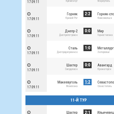
Кременчуг
Мариуполь
17.09.11
2:2
Горняк
Горняк-сп
Кривой Рог
Комсомольск
17.09.11
0:0
Днепр-2
Мир
Днепропетровск
Горностаевка
17.09.11
1:0
Сталь
Металлург
Днепродзержинск
Запорожье
17.09.11
0:0
Шахтер
Авангард
Свердловск
Краматорск
17.09.11
1:2
Макеевуголь
Севастопо
Макеевка
Севастополь
17.09.11
11-Й ТУР
2:1
Шахтер
Ильичевец