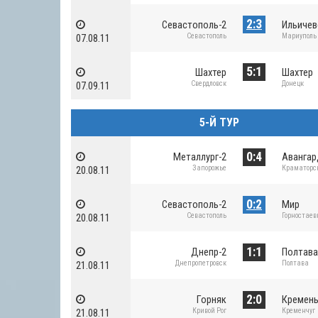
2:3
Севастополь-2
Ильичев
Севастополь
Мариуполь
07.08.11
5:1
Шахтер
Шахтер
Свердловск
Донецк
07.09.11
5-Й ТУР
0:4
Металлург-2
Аванга
Запорожье
Краматорс
20.08.11
0:2
Севастополь-2
Мир
Севастополь
Горностаев
20.08.11
1:1
Днепр-2
Полтав
Днепропетровск
Полтава
21.08.11
2:0
Горняк
Кремен
Кривой Рог
Кременчуг
21.08.11