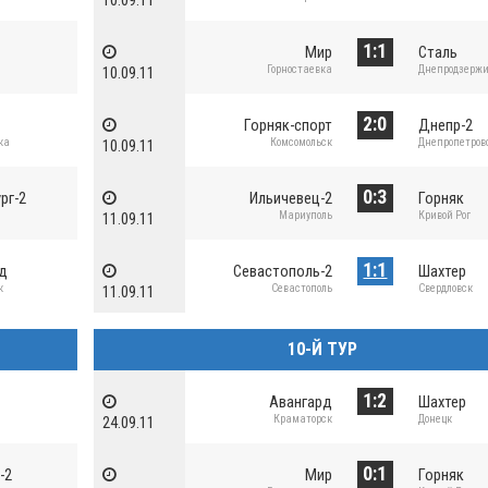
10.09.11
1:1
а
Мир
Сталь
Горностаевка
Днепродзерж
10.09.11
2:0
Горняк-спорт
Днепр-2
ка
Комсомольск
Днепропетров
10.09.11
0:3
рг-2
Ильичевец-2
Горняк
Мариуполь
Кривой Рог
11.09.11
1:1
рд
Севастополь-2
Шахтер
к
Севастополь
Свердловск
11.09.11
10-Й ТУР
1:2
Авангард
Шахтер
Краматорск
Донецк
24.09.11
0:1
-2
Мир
Горняк