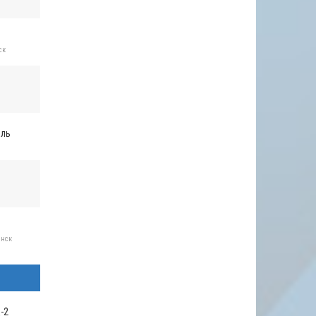
ск
оль
инск
-2