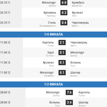
4:0
26.10.11
Металлург
Кривбасс
Донецк
Кривой Рог
0:2
26.10.11
Буковина
Арсенал
Черновцы
Киев
0:4
26.10.11
Сталь
Черноморец
Днепродзержинск
Одесса
1/4 ФИНАЛА
2:1
11.04.12
Карпаты
Черноморец
Львов
Одесса
0:1
11.04.12
Заря
Металлург
Луганск
Донецк
0:1
11.04.12
Арсенал
Волынь
Киев
Луцк
0:1
11.04.12
Металлург
Шахтер
Запорожье
Донецк
1/2 ФИНАЛА
7:6
28.04.12
Металлург
Карпаты
Донецк
Львов
3:4
28.04.12
Волынь
Шахтер
Луцк
Донецк