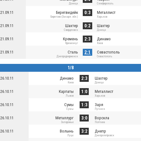
Донецк
Симферополь
0:3
21.09.11
Берегвидейк
Металлист
Берегово (Закарп. обл.)
Харьков
0:2
21.09.11
Шахтер
Шахтер
Свердловск
Донецк
2:3
21.09.11
Кремень
Динамо
Кременчуг
Киев
2:1
21.09.11
Сталь
Севастополь
Днепродзержинск
Севастополь
1/8
2:3
26.10.11
Динамо
Шахтер
Киев
Донецк
1:0
26.10.11
Карпаты
Металлист
Львов
Харьков
1:3
26.10.11
Сумы
Заря
Сумы
Луганск
3:0
26.10.11
Металлург
Ворскла
Запорожье
Полтава
3:2
26.10.11
Волынь
Днепр
Луцк
Днепропетровск