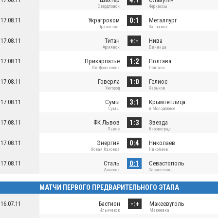
Свердловск
Черкассы
0:1
17.08.11
Украгроком
Металлург
Приютовка
Запорожье
+:-
17.08.11
Титан
Нива
Армянск
Винница
1:2
17.08.11
Прикарпатье
Полтава
Ив.-Франковск
Полтава
1:0
17.08.11
Говерла
Гелиос
Ужгород
Харьков
3:1
17.08.11
Сумы
Крымтеплица
Сумы
п.Молодежное
1:3
17.08.11
ФК Львов
Звезда
Львов
Кировоград
0:4
17.08.11
Энергия
Николаев
Новая Каховка
Николаев
0:1
17.08.11
Сталь
Севастополь
Алчевск
Севастополь
МАТЧИ ПЕРВОГО ПРЕДВАРИТЕЛЬНОГО ЭТАПА
-:+
16.07.11
Бастион
Макеевуголь
Ильичевск
Макеевка