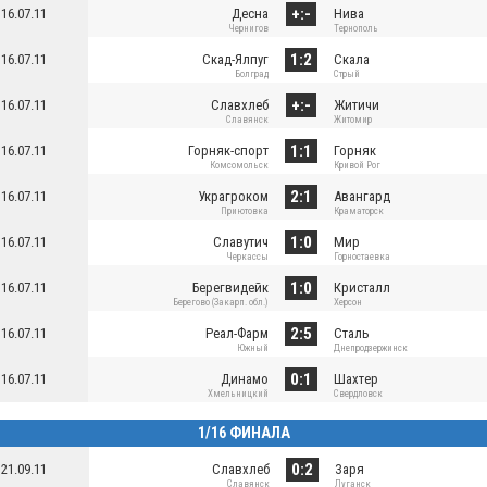
+:-
16.07.11
Десна
Нива
Чернигов
Тернополь
1:2
16.07.11
Скад-Ялпуг
Скала
Болград
Стрый
+:-
16.07.11
Славхлеб
Житичи
Славянск
Житомир
1:1
16.07.11
Горняк-спорт
Горняк
Комсомольск
Кривой Рог
2:1
16.07.11
Украгроком
Авангард
Приютовка
Краматорск
1:0
16.07.11
Славутич
Мир
Черкассы
Горностаевка
1:0
16.07.11
Берегвидейк
Кристалл
Берегово (Закарп. обл.)
Херсон
2:5
16.07.11
Реал-Фарм
Сталь
Южный
Днепродзержинск
0:1
16.07.11
Динамо
Шахтер
Хмельницкий
Свердловск
1/16 ФИНАЛА
0:2
21.09.11
Славхлеб
Заря
Славянск
Луганск