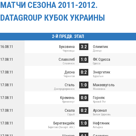
МАТЧИ СЕЗОНА 2011-2012.
DATAGROUP КУБОК УКРАИНЫ
2-Й ПРЕДВ. ЭТАП
3:2
16.08.11
Буковина
Олимпик
Черновцы
Донецк
1:0
17.08.11
Славхлеб
ФК Одесса
Славянск
Одесса
0:2
17.08.11
Десна
Энергетик
Чернигов
Бурштын
1:0
17.08.11
Сталь
Макеевуголь
Днепродзержинск
Макеевка
0:0
17.08.11
Кремень
Горняк
Кременчуг
Кривой Рог
0:2
17.08.11
Скала
Арсенал
Стрый
Белая Церковь
1:0
17.08.11
Берегвидейк
Нефтяник
Берегово (Закарп. обл.)
Ахтырка
4:1
17.08.11
Шахтер
Славутич