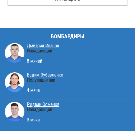
БОМБАРДИРЫ
Дмитрий Иванов
Нападающий
8 мячей
Вадим Зубавленко
Полузащитник
4 мяча
Редван Османов
Нападающий
3 мяча