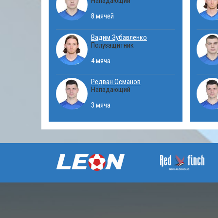
Нападающий
8 мячей
Вадим Зубавленко
Полузащитник
4 мяча
Редван Османов
Нападающий
3 мяча