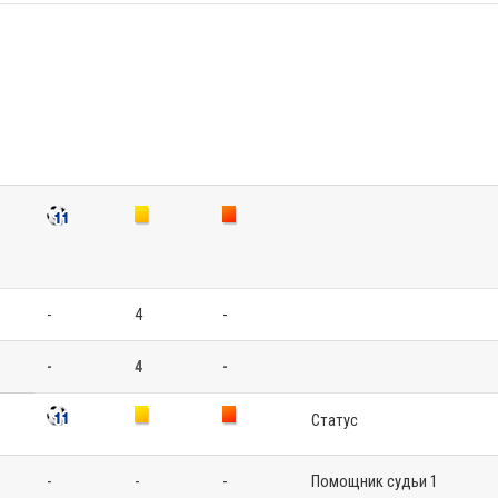
-
4
-
-
4
-
Статус
-
-
-
Помощник судьи 1