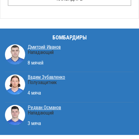
БОМБАРДИРЫ
Дмитрий Иванов
Нападающий
8 мячей
Вадим Зубавленко
Полузащитник
4 мяча
Редван Османов
Нападающий
3 мяча