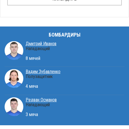
БОМБАРДИРЫ
Дмитрий Иванов
Нападающий
8 мячей
Вадим Зубавленко
Полузащитник
4 мяча
Редван Османов
Нападающий
3 мяча