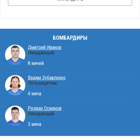
БОМБАРДИРЫ
Дмитрий Иванов
Нападающий
8 мячей
Вадим Зубавленко
Полузащитник
4 мяча
Редван Османов
Нападающий
3 мяча