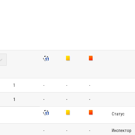
1
-
-
-
1
-
-
-
Статус
-
-
-
Инспектор