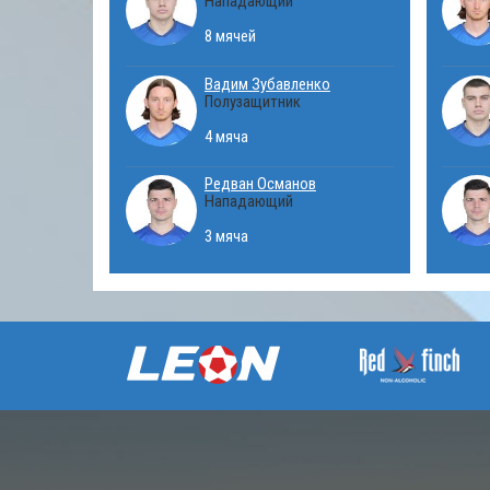
Нападающий
8 мячей
Вадим Зубавленко
Полузащитник
4 мяча
Редван Османов
Нападающий
3 мяча