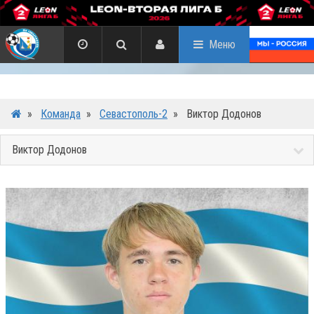
Меню
»
Команда
»
Севастополь-2
»
Виктор Додонов