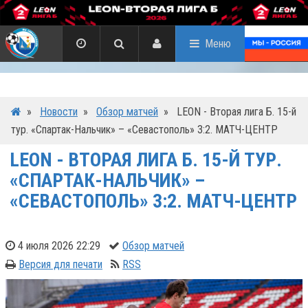
Меню
»
Новости
»
Обзор матчей
»
LEON - Вторая лига Б. 15-й
тур. «Спартак-Нальчик» – «Севастополь» 3:2. МАТЧ-ЦЕНТР
LEON - ВТОРАЯ ЛИГА Б. 15-Й ТУР.
«СПАРТАК-НАЛЬЧИК» –
«СЕВАСТОПОЛЬ» 3:2. МАТЧ-ЦЕНТР
4 июля 2026 22:29
Обзор матчей
Версия для печати
RSS