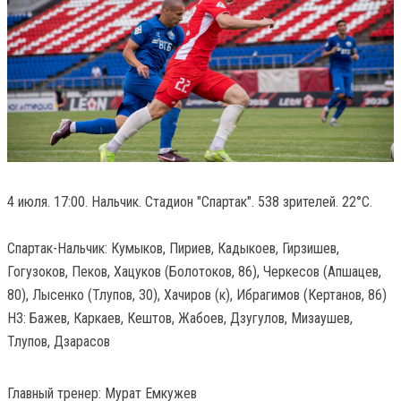
4 июля. 17:00. Нальчик. Стадион "Спартак". 538 зрителей. 22°C.
Спартак-Нальчик: Кумыков, Пириев, Кадыкоев, Гирзишев,
Гогузоков, Пеков, Хацуков (Болотоков, 86), Черкесов (Апшацев,
80), Лысенко (Тлупов, 30), Хачиров (к), Ибрагимов (Кертанов, 86)
НЗ: Бажев, Каркаев, Кештов, Жабоев, Дзугулов, Мизаушев,
Тлупов, Дзарасов
Главный тренер: Мурат Емкужев