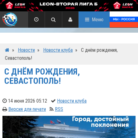
Меню
»
Новости
»
Новости клуба
»
С днём рождения,
Севастополь!
С ДНЁМ РОЖДЕНИЯ,
СЕВАСТОПОЛЬ!
14 июня 2026 05:12
Новости клуба
Версия для печати
RSS