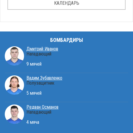
КАЛЕНДАРЬ
БОМБАРДИРЫ
Дмитрий Иванов
Нападающий
9 мячей
Вадим Зубавленко
Полузащитник
5 мячей
Редван Османов
Нападающий
4 мяча