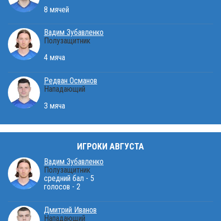
8 мячей
Вадим Зубавленко
Полузащитник
4 мяча
Редван Османов
Нападающий
3 мяча
ИГРОКИ АВГУСТА
Вадим Зубавленко
Полузащитник
средний бал - 5
голосов - 2
Дмитрий Иванов
Нападающий