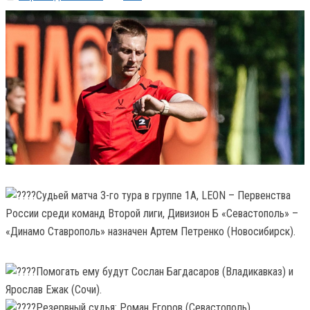
Судьей матча 3-го тура в группе 1А, LEON – Первенства
России среди команд Второй лиги, Дивизион Б «Севастополь» –
«Динамо Ставрополь» назначен Артем Петренко (Новосибирск).
Помогать ему будут Сослан Багдасаров (Владикавказ) и
Ярослав Ежак (Сочи).
Резервный судья: Роман Егоров (Севастополь).