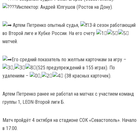
Инспектор: Андрей Юлгушов (Ростов на Дону).
Артем Петренко опытный судья,
️13-й сезон работающий
во Второй лиге и Кубке России. На его счету
матчей.
Его средний показатель по желтым карточкам за игру –
,
(525 предупреждений в 155 играх). По
удалениям –
,
(38 красных карточек).
Артем Петренко ранее не работал на матчах с участием команд
группы 1, LEON-Второй лиги Б.
Матч пройдёт 4 октября на стадионе СОК «Севастополь». Начало
в 17.00.