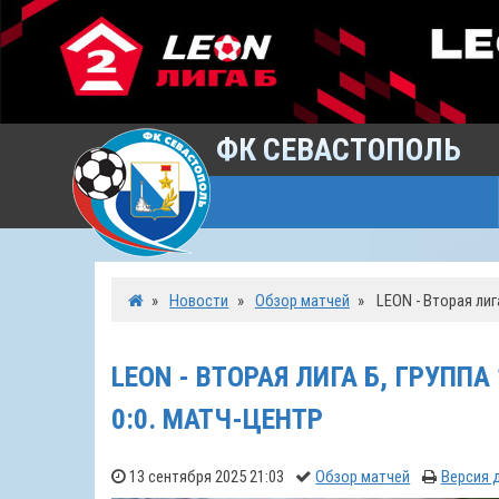
ФК СЕВАСТОПОЛЬ
»
Новости
»
Обзор матчей
»
LEON - Вторая лиг
LEON - ВТОРАЯ ЛИГА Б, ГРУПП
0:0. МАТЧ-ЦЕНТР
13 сентября 2025 21:03
Обзор матчей
Версия 