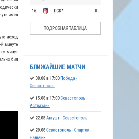
иодически
16.
ПСК*
0
нуте имел
ПОДРОБНАЯ ТАБЛИЦА
уте исход
-й минуте
ько минут
ельно бил
БЛИЖАЙШИЕ МАТЧИ
08.08 в 17:00
Победа -
Севастополь
15.08 в 17:00
Севастополь -
Астрахань
22.08
Ангушт - Севастополь
29.08
Севастополь - Спартак-
Нальчик