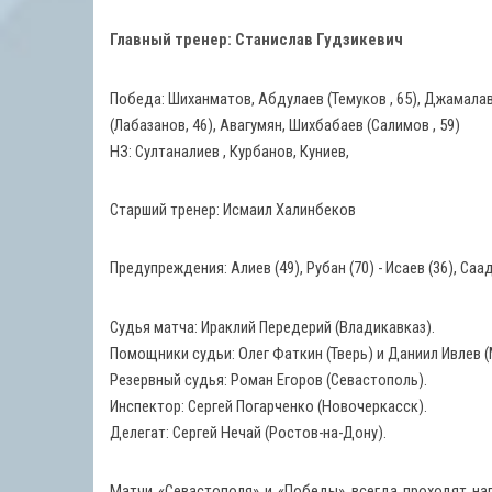
Главный тренер: Станислав Гудзикевич
Победа: Шиханматов, Абдулаев (Темуков , 65), Джамалаво
(Лабазанов, 46), Авагумян, Шихбабаев (Салимов , 59)
НЗ: Султаналиев , Курбанов, Куниев,
Старший тренер: Исмаил Халинбеков
Предупреждения: Алиев (49), Рубан (70) - Исаев (36), Саад
Судья матча: Ираклий Передерий (Владикавказ).
Помощники судьи: Олег Фаткин (Тверь) и Даниил Ивлев (
Резервный судья: Роман Егоров (Севастополь).
Инспектор: Сергей Погарченко (Новочеркасск).
Делегат: Сергей Нечай (Ростов-на-Дону).
Матчи «Севастополя» и «Победы» всегда проходят на