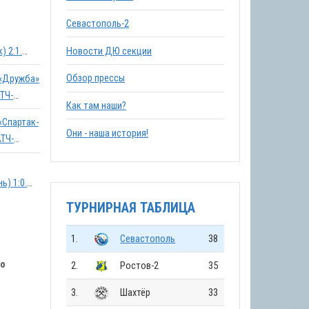
Севастополь-2
Новости ДЮ секции
) 2:1.
Обзор прессы
. «Дружба»
ТЧ-
Как там наши?
 «Спартак-
Они - наша история!
АТЧ-
1:0.
ТУРНИРНАЯ ТАБЛИЦА
1.
Севастополь
38
ко
2.
Ростов-2
35
3.
Шахтёр
33