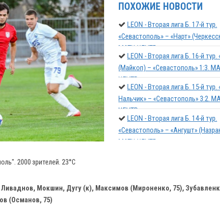
ПОХОЖИЕ НОВОСТИ
LEON - Вторая лига Б. 17-й тур.
«Севастополь» – «Нарт» (Черкесск
МАТЧ-ЦЕНТР
LEON - Вторая лига Б. 16-й тур
(Майкоп) – «Севастополь» 1:3. МА
ЦЕНТР
LEON - Вторая лига Б. 15-й тур.
Нальчик» – «Севастополь» 3:2. М
ЦЕНТР
LEON - Вторая лига Б. 14-й тур.
«Севастополь» – «Ангушт» (Назрань) 
МАТЧ-ЦЕНТР
оль". 2000 зрителей. 23°C
, Ливаднов, Мокшин, Дугу (к), Максимов (Мироненко, 75), Зубавлен
нов (Османов, 75)