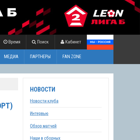
Время
Поиск
Кабинет
МЕДИА
ПАРТНЕРЫ
FAN ZONE
НОВОСТИ
Новости клуба
ЮРТ)
Интервью
Обзор матчей
Наши в сборных