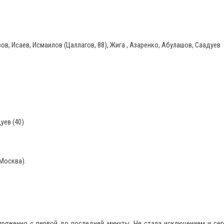
в, Исаев, Исмаилов (Цаллагов, 88), Жига , Азаренко, Абулашов, Саадуев
уев (40)
Москва).
пряженно с первой до последней минуты. Не стала исключением и се