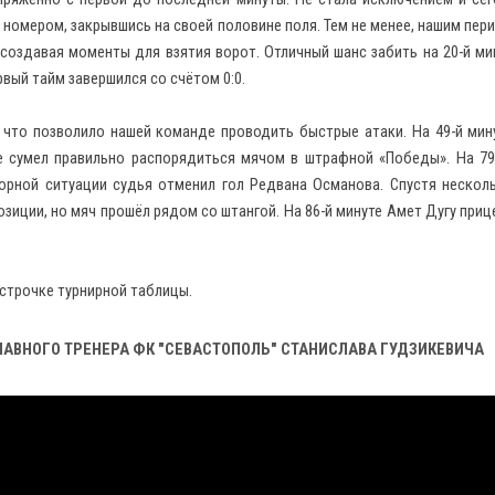
м номером, закрывшись на своей половине поля. Тем не менее, нашим пер
создавая моменты для взятия ворот. Отличный шанс забить на 20-й ми
рвый тайм завершился со счётом 0:0.
, что позволило нашей команде проводить быстрые атаки. На 49-й мин
 сумел правильно распорядиться мячом в штрафной «Победы». На 79
порной ситуации судья отменил гол Редвана Османова. Спустя нескол
зиции, но мяч прошёл рядом со штангой. На 86-й минуте Амет Дугу приц
 строчке турнирной таблицы.
АВНОГО ТРЕНЕРА ФК "СЕВАСТОПОЛЬ" СТАНИСЛАВА ГУДЗИКЕВИЧА