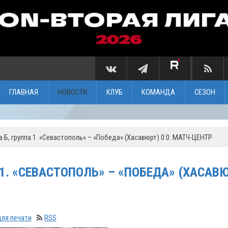
ГЛАВНАЯ
НОВОСТИ
КЛУБ
КОМАНДА
СЕЗОН
а Б, группа 1. «Севастополь» – «Победа» (Хасавюрт) 0:0. МАТЧ-ЦЕНТР
А 1. «СЕВАСТОПОЛЬ» – «ПОБЕДА» (ХАСАВ
для печати
RSS