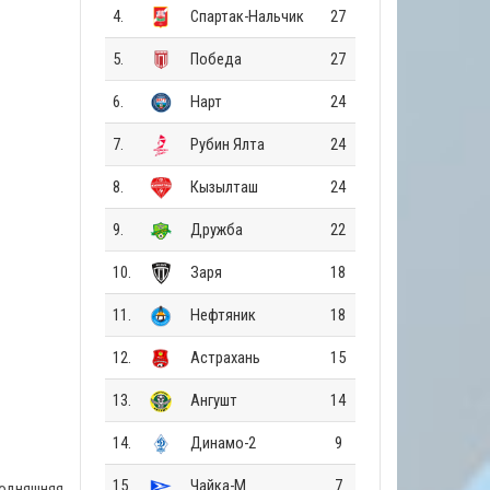
4.
Спартак-Нальчик
27
5.
Победа
27
6.
Нарт
24
7.
Рубин Ялта
24
8.
Кызылташ
24
9.
Дружба
22
10.
Заря
18
11.
Нефтяник
18
12.
Астрахань
15
13.
Ангушт
14
14.
Динамо-2
9
15.
Чайка-М
7
годняшняя